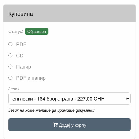
Куповина
Статус:
Објављен
PDF
CD
Папир
PDF и папир
Језик
Језик на коме желите да примите документ.
Додај у корпу