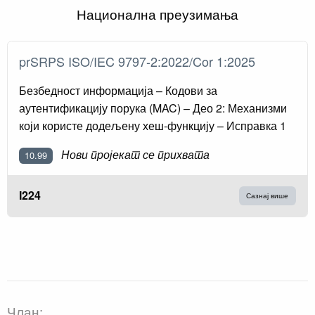
Национална преузимања
prSRPS ISO/IEC 9797-2:2022/Cor 1:2025
Безбедност информација – Кодови за
аутентификацију порука (MAC) – Део 2: Механизми
који користе додељену хеш-функцију – Исправка 1
Нови пројекат се прихвата
10.99
I224
Сазнај више
Члан: