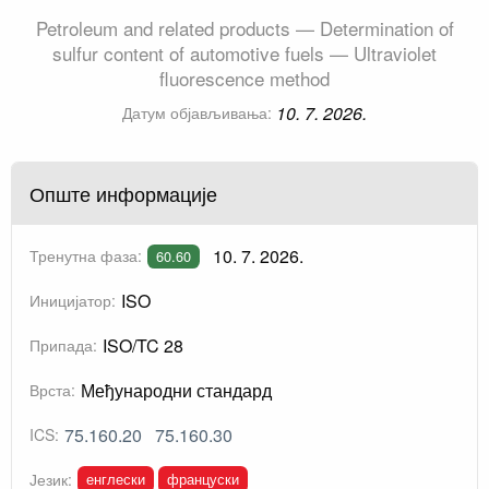
Petroleum and related products — Determination of
sulfur content of automotive fuels — Ultraviolet
fluorescence method
10. 7. 2026.
Датум објављивања:
Опште информације
10. 7. 2026.
Тренутна фаза:
60.60
ISO
Иницијатор:
ISO/TC 28
Припада:
Међународни стандард
Врста:
75.160.20
75.160.30
ICS:
енглески
француски
Језик: