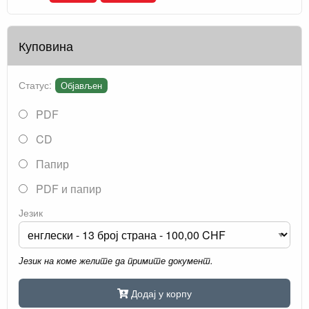
Куповина
Статус:
Објављен
PDF
CD
Папир
PDF и папир
Језик
Језик на коме желите да примите документ.
Додај у корпу