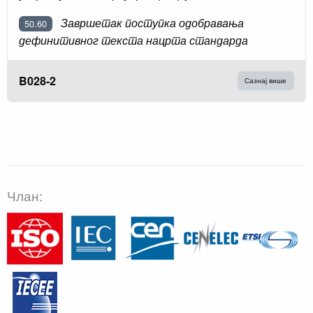
Завршетак поступка одобравања
50.60
дефинитивног текста нацрта стандарда
B028-2
Сазнај више
Члан: