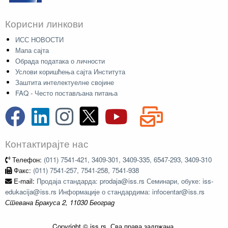
Корисни линкови
ИСС НОВОСТИ
Мапа сајта
Обрада података о личности
Услови коришћења сајта Института
Заштита интелектуелне својине
FAQ - Често постављана питања
Контактирајте нас
Телефон:
(011) 7541-421, 3409-301, 3409-335, 6547-293, 3409-310
Факс:
(011) 7541-257, 7541-258, 7541-938
E-mail:
Продаја стандарда: prodaja@iss.rs Семинари, обуке: iss-
edukacija@iss.rs Информације о стандардима: infocentar@iss.rs
Стевана Бракуса 2, 11030 Београд
Copyright © iss.rs. Сва права задржана.