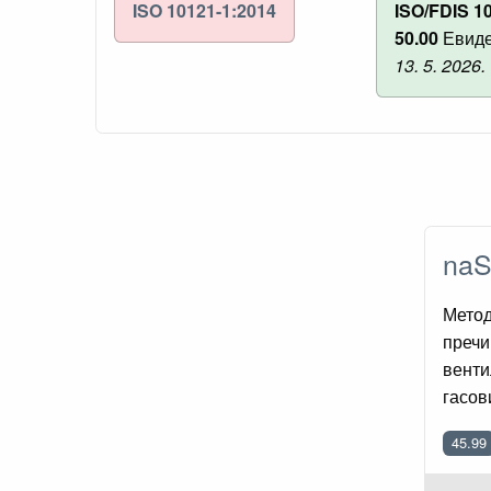
ISO 10121-1:2014
ISO/FDIS 1
50.00
Евиде
13. 5. 2026.
naS
Метод
пречи
венти
гасов
45.99