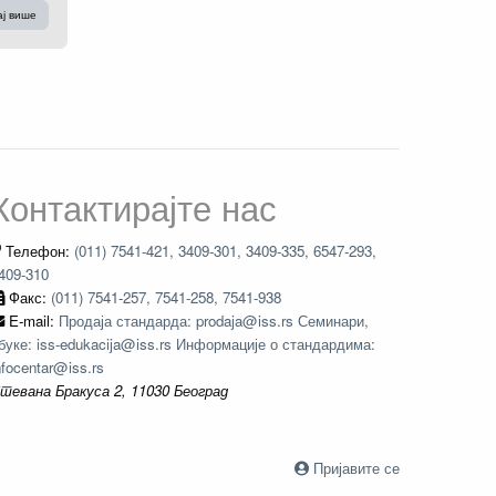
ај више
Контактирајте нас
Телефон:
(011) 7541-421, 3409-301, 3409-335, 6547-293,
409-310
Факс:
(011) 7541-257, 7541-258, 7541-938
E-mail:
Продаја стандарда: prodaja@iss.rs Семинари,
буке: iss-edukacija@iss.rs Информације о стандардима:
nfocentar@iss.rs
тевана Бракуса 2, 11030 Београд
Пријавите се