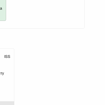
да
ISS
шту