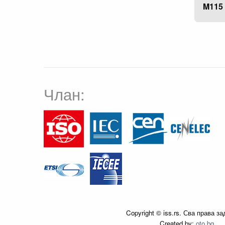
M115
Члан:
Copyright © iss.rs. Сва права з
Created by:
oto.bg