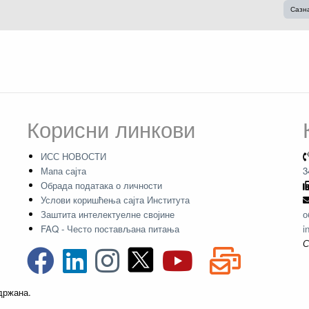
Сазн
Корисни линкови
ИСС НОВОСТИ
Мапа сајта
3
Обрада података о личности
Услови коришћења сајта Института
Заштита интелектуелне својине
о
FAQ - Често постављана питања
i
С
адржана.