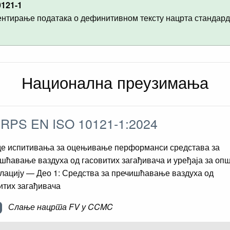
0121-1
нтирање података о дефинитивном тексту нацрта стандар
Национална преузимања
RPS EN ISO 10121-1:2024
е испитивања за оцењивање перформанси средстава за
шћавање ваздуха од гасовитих загађивача и уређаја за оп
лацију — Део 1: Средства за пречишћавање ваздуха од
итих загађивача
Слање нацрта FV у CCMC