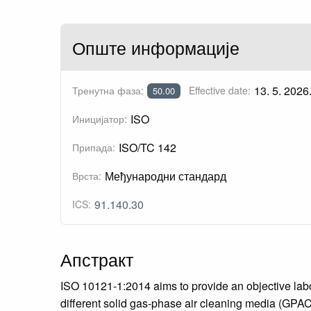
Опште информације
13. 5. 2026
Тренутна фаза:
Effective date:
50.00
ISO
Иницијатор:
ISO/TC 142
Припада:
Међународни стандард
Врста:
91.140.30
ICS:
Апстракт
ISO 10121-1:2014 aims to provide an objective labor
different solid gas-phase air cleaning media (GPACM