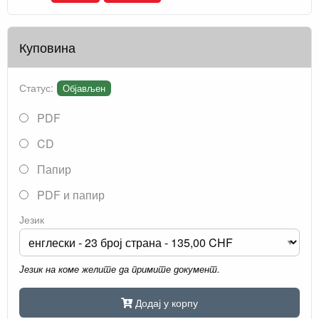
Куповина
Статус:
Објављен
PDF
CD
Папир
PDF и папир
Језик
Језик на коме желите да примите документ.
Додај у корпу