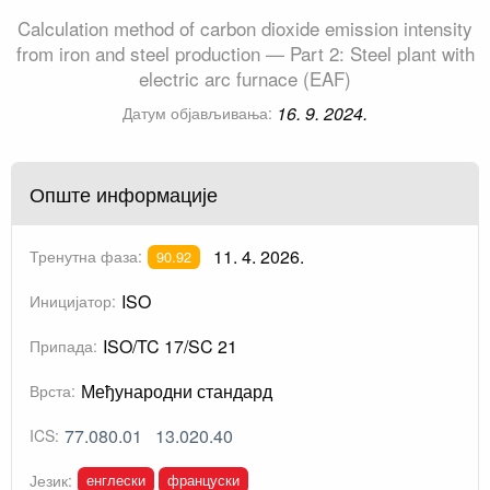
Calculation method of carbon dioxide emission intensity
from iron and steel production — Part 2: Steel plant with
electric arc furnace (EAF)
16. 9. 2024.
Датум објављивања:
Опште информације
11. 4. 2026.
Тренутна фаза:
90.92
ISO
Иницијатор:
ISO/TC 17/SC 21
Припада:
Међународни стандард
Врста:
77.080.01
13.020.40
ICS:
енглески
француски
Језик: