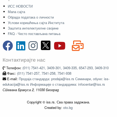
ИСС НОВОСТИ
Мапа сајта
Обрада података о личности
Услови коришћења сајта Института
Заштита интелектуелне својине
FAQ - Често постављана питања
Контактирајте нас
Телефон:
(011) 7541-421, 3409-301, 3409-335, 6547-293, 3409-310
Факс:
(011) 7541-257, 7541-258, 7541-938
E-mail:
Продаја стандарда: prodaja@iss.rs Семинари, обуке: iss-
edukacija@iss.rs Информације о стандардима: infocentar@iss.rs
Стевана Бракуса 2, 11030 Београд
Copyright © iss.rs. Сва права задржана.
Created by:
oto.bg