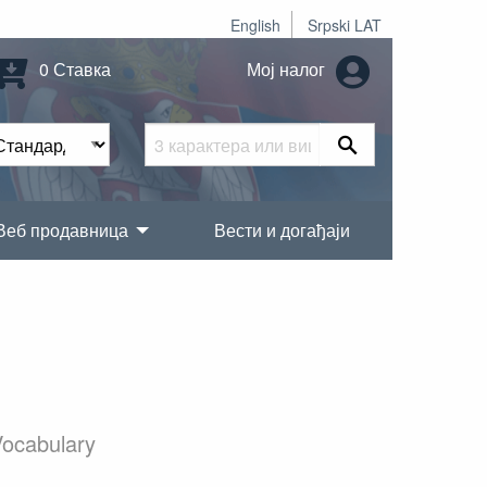
English
Srpski LAT
0 Ставка
Мој налог
Веб продавница
Вести и догађаји
1
Vocabulary