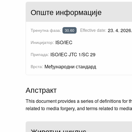
Опште информације
23. 4. 2026
Тренутна фаза:
Effective date:
30.60
ISO/IEC
Иницијатор:
ISO/IEC JTC 1/SC 29
Припада:
Међународни стандард
Врста:
Апстракт
This document provides a series of definitions for t
related to media forgery, and terms related to media
Животни циклус