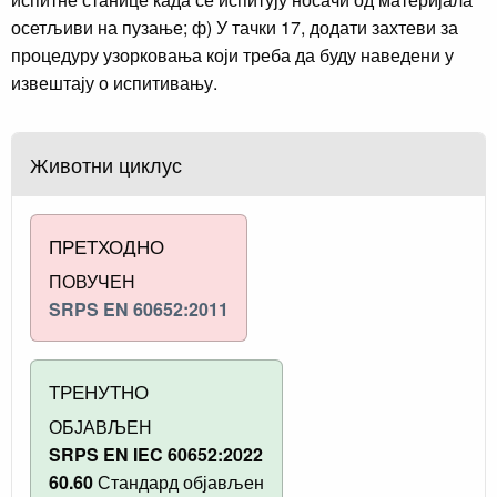
осетљиви на пузање; ф) У тачки 17, додати захтеви за
процедуру узорковања који треба да буду наведени у
извештају о испитивању.
Животни циклус
ПРЕТХОДНО
ПОВУЧЕН
SRPS EN 60652:2011
ТРЕНУТНО
ОБЈАВЉЕН
SRPS EN IEC 60652:2022
60.60
Стандард објављен