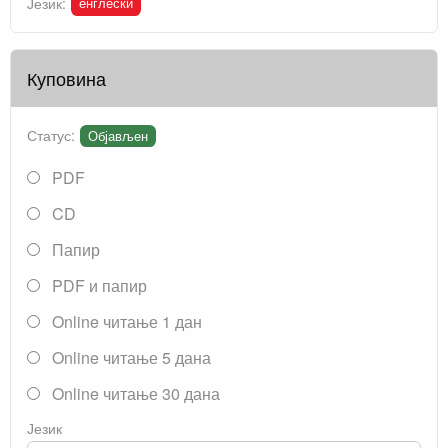
енглески
Језик:
Куповина
Статус:
Објављен
PDF
CD
Папир
PDF и папир
Online читање 1 дан
Online читање 5 дана
Online читање 30 дана
Језик