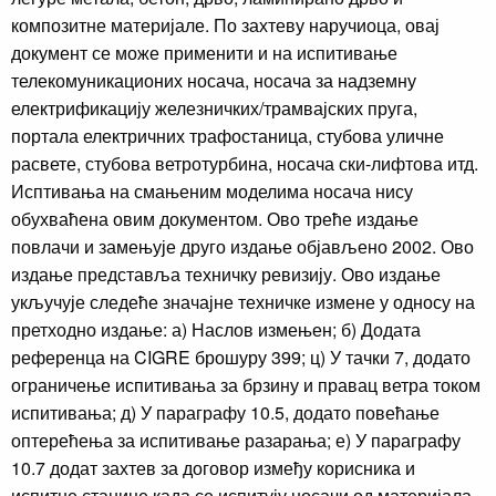
композитне материјале. По захтеву наручиоца, овај
документ се може применити и на испитивање
телекомуникационих носача, носача за надземну
електрификацију железничких/трамвајских пруга,
портала електричних трафостаница, стубова уличне
расвете, стубова ветротурбина, носача ски-лифтова итд.
Исптивања на смањеним моделима носача нису
обухваћена овим документом. Ово треће издање
повлачи и замењује друго издање објављено 2002. Ово
издање представља техничку ревизију. Ово издање
укључује следеће значајне техничке измене у односу на
претходно издање: а) Наслов измењен; б) Додата
референца на CIGRE брошуру 399; ц) У тачки 7, додато
ограничење испитивања за брзину и правац ветра током
испитивања; д) У параграфу 10.5, додато повећање
оптерећења за испитивање разарања; е) У параграфу
10.7 додат захтев за договор између корисника и
испитне станице када се испитују носачи од материјала