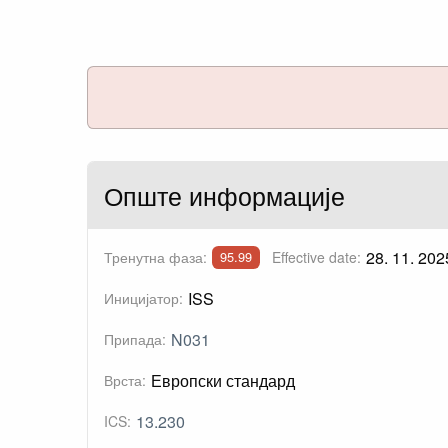
Опште информације
28. 11. 202
Тренутна фаза:
Effective date:
95.99
ISS
Иницијатор:
N031
Припада:
Европски стандард
Врста:
13.230
ICS: