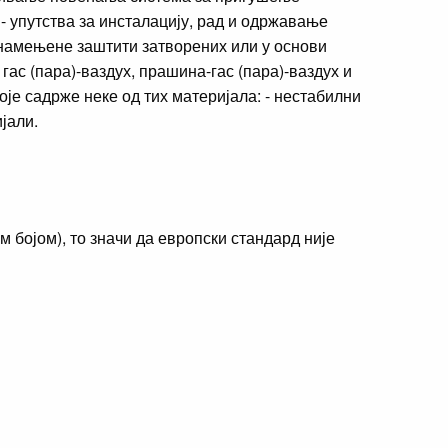
 - упутства за инсталацију, рад и одржавање
 намењене заштити затворених или у основи
ас (пара)-ваздух, прашина-гас (пара)-ваздух и
је садрже неке од тих материјала: - нестабилни
јали.
бојом), то значи да европски стандард није