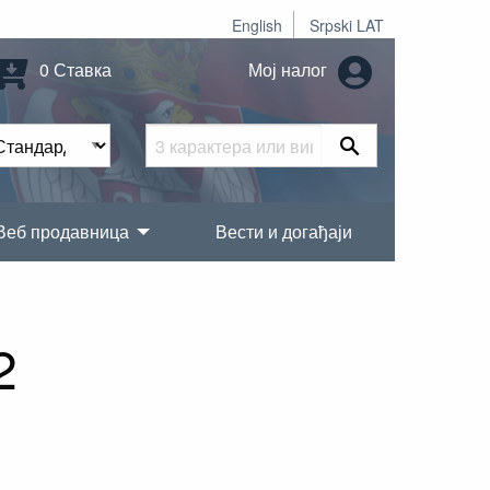
English
Srpski LAT
0 Ставка
Мој налог
Веб продавница
Вести и догађаји
2