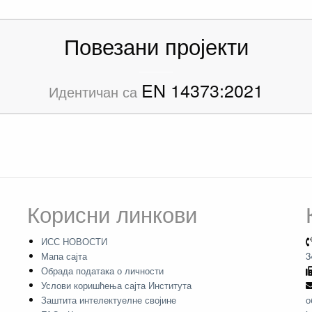
Повезани пројекти
EN 14373:2021
Идентичан са
Корисни линкови
ИСС НОВОСТИ
Мапа сајта
3
Обрада података о личности
Услови коришћења сајта Института
Заштита интелектуелне својине
о