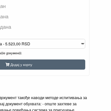
дан
дана
 дана
мите документ.
Додај у корпу
 документ такође наводи методе испитивања за
ј документ обухвата: - опште захтеве за
ењивање повећања система за пригушење