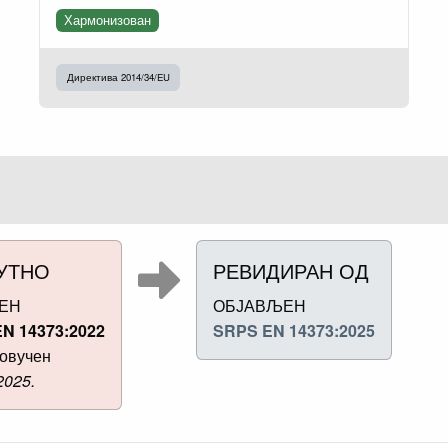
Хармонизован
Директива 2014/34/EU
УТНО
РЕВИДИРАН ОД
ЕН
ОБЈАВЉЕН
N 14373:2022
SRPS EN 14373:2025
овучен
2025.