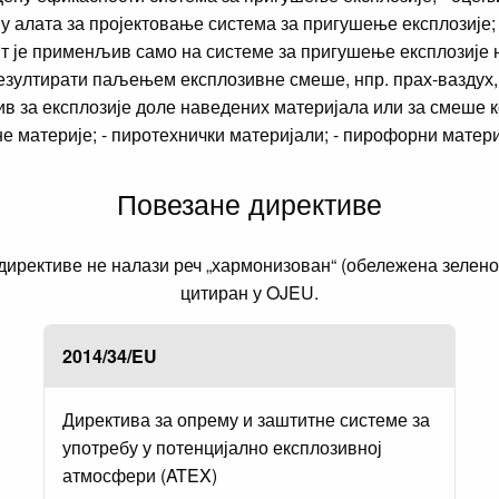
ну алата за пројектовање система за пригушење експлозије;
нт је применљив само на системе за пригушење експлозије
езултирати паљењем експлозивне смеше, нпр. прах-ваздух, г
в за експлозије доле наведених материјала или за смеше ко
вне материје; - пиротехнички материјали; - пирофорни матери
Повезане директиве
рективе не налази реч „хармонизован“ (обележена зеленом 
цитиран у OJEU.
2014/34/EU
Директива за опрему и заштитне системе за
употребу у потенцијално експлозивној
атмосфери (ATEX)