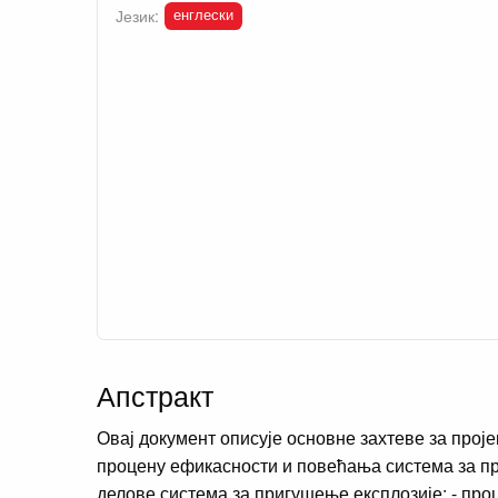
енглески
Језик:
Апстракт
Овај документ описује основне захтеве за прој
процену ефикасности и повећања система за при
делове система за пригушење експлозије; - пр