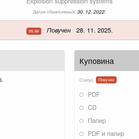
Explosion suppression systems
30. 12. 2022.
Датум објављивања:
Повучен
28. 11. 2025.
95.99
Куповина
5.
Статус:
Повучен
PDF
CD
Папир
PDF и папир