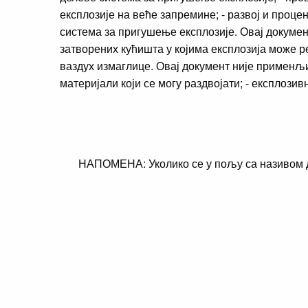
експлозије на веће запремине; - развој и проце
система за пригушење експлозије. Овај докуме
затворених кућишта у којима експлозија може р
ваздух измаглице. Овај документ није применљи
материјали који се могу раздвојати; - експлози
НАПОМЕНА: Уколико се у пољу са називом ди