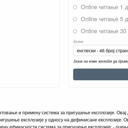
Online читање 1 
Online читање 5 
Online читање 30
Језик
Језик на коме желите да при
ектовање и примену система за пригушење експлозије. Овај
гушење експлозије у односу на дефинисане експлозије. Ова
оцену ефикасности система за пригушење експлозије; - оц