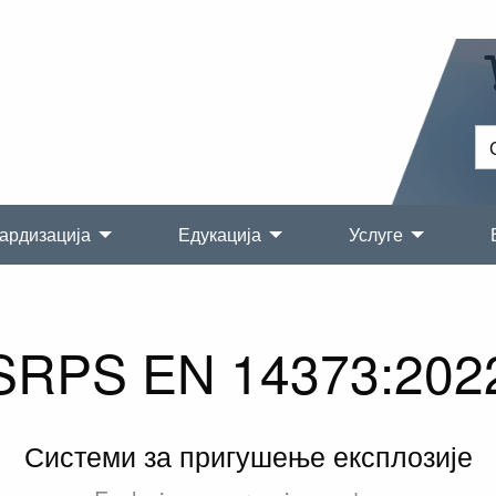
ардизација
Едукација
Услуге
SRPS EN 14373:202
Системи за пригушење експлозије