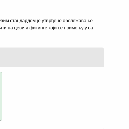
 Овим стандардом је утврђено обележавање
ити на цеви и фитинге који се примењују са