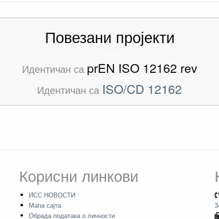
Повезани пројекти
prEN ISO 12162 rev
Идентичан са
ISO/CD 12162
Идентичан са
Корисни линкови
ИСС НОВОСТИ
Мапа сајта
3
Обрада података о личности