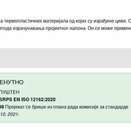
 термопластичних материјала од којих су израђене цеви.
 метода израчунавања пројектног напона. Он се може примен
РЕНУТНО
ПУШТЕН
SRPS EN ISO 12162:2020
98
Пројекат се брише из плана рада комисије за стандарде
 10. 2021.