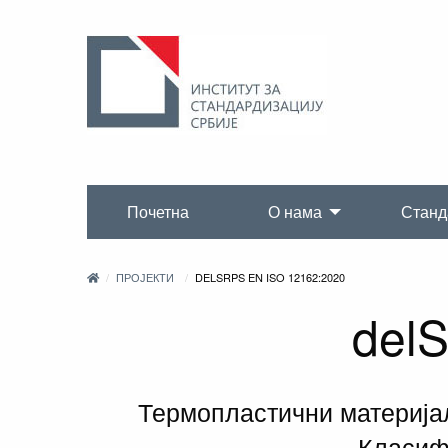
Почетна
О нама
Станд
ПРОЈЕКТИ
DELSRPS EN ISO 12162:2020
del
Термопластични материјал
Класифи