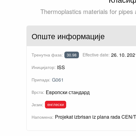
Thermoplastics materials for pipes a
Опште информације
26. 10. 202
Тренутна фаза:
Effective date:
30.98
ISS
Иницијатор:
G061
Припада:
Европски стандард
Врста:
енглески
Језик:
Projekat izbrisan iz plana rada CEN/
Напомена: