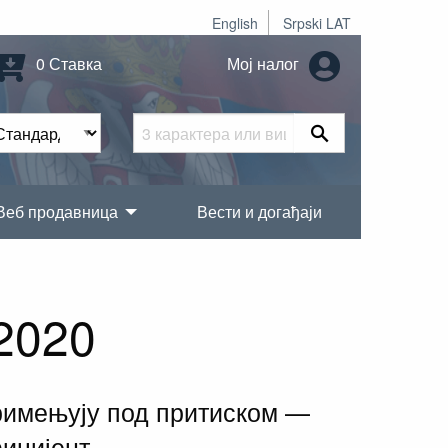
English
Srpski LAT
0 Ставка
Мој налог
Веб продавница
Вести и догађаји
2020
примењују под притиском —
фицијент