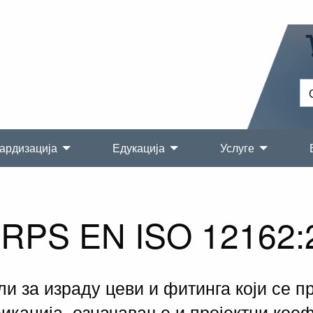
ардизација
Едукација
Услуге
SRPS EN ISO 12162:
и за израду цеви и фитинга који се 
кација, означавање и пројектни кое