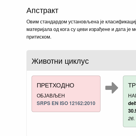
Апстракт
Овим стандардом установљена је класификација
материјала од кога су цеви израђене и дата је
притиском.
Животни циклус
ПРЕТХОДНО
Т
ОБЈАВЉЕН
НА
SRPS EN ISO 12162:2010
del
30.
26.