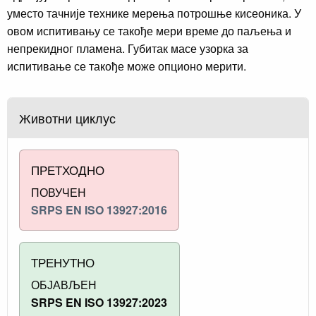
уместо тачније технике мерења потрошње кисеоника. У
овом испитивању се такође мери време до паљења и
непрекидног пламена. Губитак масе узорка за
испитивање се такође може опционо мерити.
Животни циклус
ПРЕТХОДНО
ПОВУЧЕН
SRPS EN ISO 13927:2016
ТРЕНУТНО
ОБЈАВЉЕН
SRPS EN ISO 13927:2023