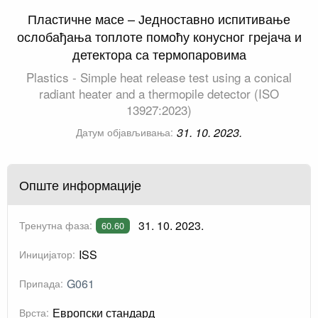
Пластичне масе – Једноставно испитивање
ослобађања топлоте помоћу конусног грејача и
детектора са термопаровима
Plastics - Simple heat release test using a conical
radiant heater and a thermopile detector (ISO
13927:2023)
31. 10. 2023.
Датум објављивања:
Опште информације
31. 10. 2023.
Тренутна фаза:
60.60
ISS
Иницијатор:
G061
Припада:
Европски стандард
Врста: