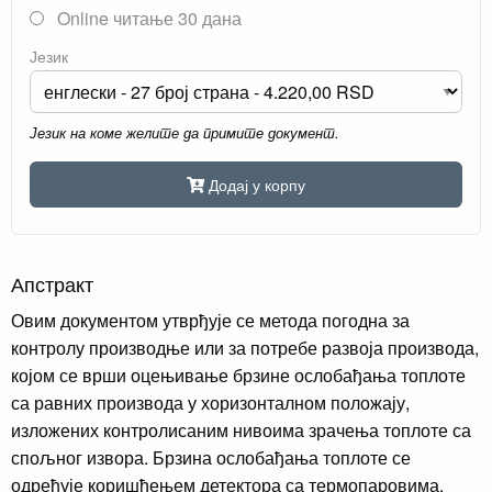
Online читање 30 дана
Језик
Језик на коме желите да примите документ.
Додај у корпу
Апстракт
Овим документом утврђује се метода погодна за
контролу производње или за потребе развоја производа,
којом се врши оцењивање брзине ослобађања топлоте
са равних производа у хоризонталном положају,
изложених контролисаним нивоима зрачења топлоте са
спољног извора. Брзина ослобађања топлоте се
одређује коришћењем детектора са термопаровима,