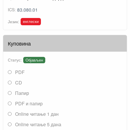
83.080.01
ICS:
енглески
Језик:
Куповина
Статус:
Објављен
PDF
CD
Папир
PDF и папир
Online читање 1 дан
Online читање 5 дана