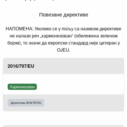
Повезане директиве
НАПОМЕНА: Уколико се у пољу са називом директиве
не налази реч „хармонизован“ (обележена зеленом
бојом), то значи да европски стандард није цитиран у
OJEU.
2016/797/EU
Хармонизован
Директива 2016/797/EU