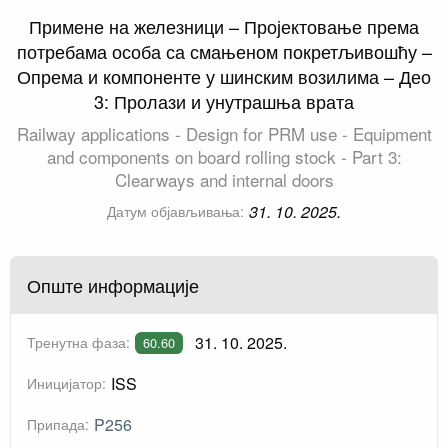
Примене на железници – Пројектовање према
потребама особа са смањеном покретљивошћу –
Опрема и компоненте у шинским возилима – Део
3: Пролази и унутрашња врата
Railway applications - Design for PRM use - Equipment
and components on board rolling stock - Part 3:
Clearways and internal doors
31. 10. 2025.
Датум објављивања:
Опште информације
31. 10. 2025.
Тренутна фаза:
60.60
ISS
Иницијатор:
P256
Припада: