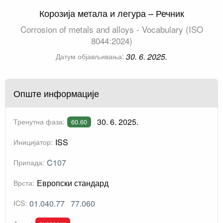
Корозија метала и легура – Речник
Corrosion of metals and alloys - Vocabulary (ISO
8044:2024)
30. 6. 2025.
Датум објављивања:
Опште информације
30. 6. 2025.
Тренутна фаза:
60.60
ISS
Иницијатор:
C107
Припада:
Европски стандард
Врста:
01.040.77
77.060
ICS: