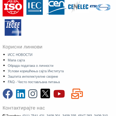
Корисни линкови
ИСС НОВОСТИ
Мапа сајта
Обрада података о личности
Услови коришћења сајта Института
Заштита интелектуелне својине
FAQ - Често постављана питања
Контактирајте нас
Телефон:
(011) 7541-421, 3409-301, 3409-335, 6547-293, 3409-310