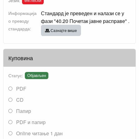
енглески
Језик:
Стандард је преведен и налази се у
Информација
фази "40.20 Почетак јавне расправе" .
о преводу
стандарда:
Сазнајте више
Куповина
Статус:
Објављен
PDF
CD
Папир
PDF и папир
Online читање 1 дан