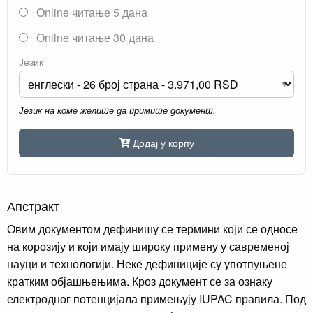
Online читање 5 дана
Online читање 30 дана
Језик
Језик на коме желите да примите документ.
Додај у корпу
Апстракт
Овим документом дефинишу се термини који се односе
на корозију и који имају широку примену у савременој
науци и технологији. Неке дефиниције су употпуњене
кратким објашњењима. Кроз документ се за ознаку
електродног потенцијала примењују IUPAC правила. Под