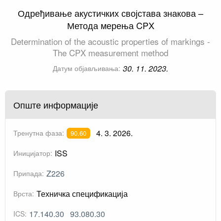
Одређивање акустичких својстава знакова –
Метода мерења CPX
Determination of the acoustic properties of markings -
The CPX measurement method
30. 11. 2023.
Датум објављивања:
Опште информације
4. 3. 2026.
Тренутна фаза:
90.60
ISS
Иницијатор:
Z226
Припада:
Техничка спецификација
Врста:
17.140.30
93.080.30
ICS: