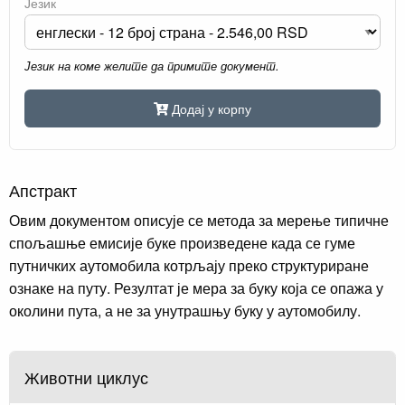
Језик
Језик на коме желите да примите документ.
Додај у корпу
Апстракт
Овим документом описује се метода за мерење типичне
спољашње емисије буке произведене када се гуме
путничких аутомобила котрљају преко структуриране
ознаке на путу. Резултат је мера за буку која се опажа у
околини пута, а не за унутрашњу буку у аутомобилу.
Животни циклус