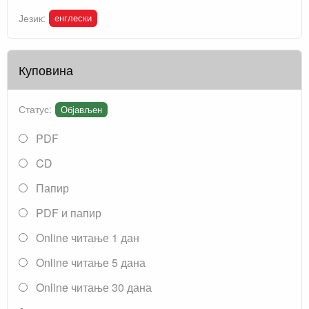
енглески
Језик:
Куповина
Статус:
Објављен
PDF
CD
Папир
PDF и папир
Online читање 1 дан
Online читање 5 дана
Online читање 30 дана