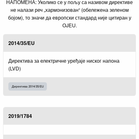
НАПОМЕНА: Уколико се у пољу са називом директиве
не налази реч „хармонизован“ (обележена зеленом
бојом), то значи да европски стандард није цитиран у
OJEU.
2014/35/EU
Директива за електричне уређаје ниског напона
(LVD)
Директива 2014/35/EU
2019/1784