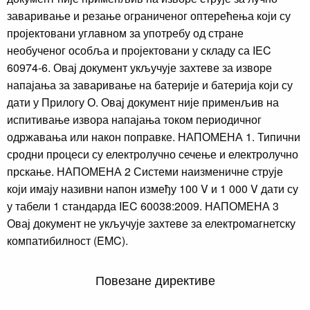
заваривање и резање ограниченог оптерећења који су
пројектовани углавном за употребу од стране
необученог особља и пројектовани у складу са IEC
60974-6. Овај документ укључује захтеве за изворе
напајања за заваривање на батерије и батерија који су
дати у Прилогу О. Овај документ није применљив на
испитивање извора напајања током периодичног
одржавања или након поправке. НАПОМЕНА 1. Типични
сродни процеси су електролучно сечење и електролучно
прскање. НАПОМЕНА 2 Системи наизменичне струје
који имају називни напон између 100 V и 1 000 V дати су
у табели 1 стандарда IEC 60038:2009. НАПОМЕНА 3
Овај документ не укључује захтеве за електромагнетску
компатибилност (EMC).
Повезане директиве