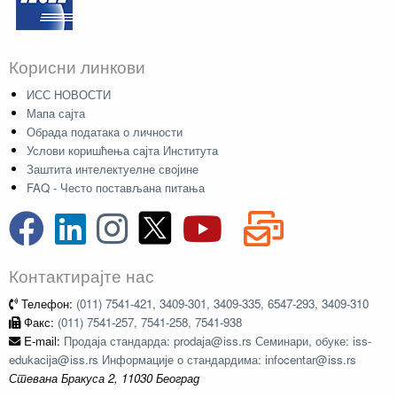
Корисни линкови
ИСС НОВОСТИ
Мапа сајта
Обрада података о личности
Услови коришћења сајта Института
Заштита интелектуелне својине
FAQ - Често постављана питања
Контактирајте нас
Телефон:
(011) 7541-421, 3409-301, 3409-335, 6547-293, 3409-310
Факс:
(011) 7541-257, 7541-258, 7541-938
E-mail:
Продаја стандарда: prodaja@iss.rs Семинари, обуке: iss-
edukacija@iss.rs Информације о стандардима: infocentar@iss.rs
Стевана Бракуса 2, 11030 Београд