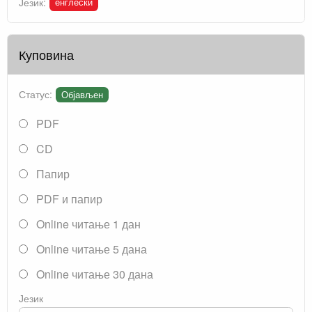
енглески
Језик:
Куповина
Статус:
Објављен
PDF
CD
Папир
PDF и папир
Online читање 1 дан
Online читање 5 дана
Online читање 30 дана
Језик