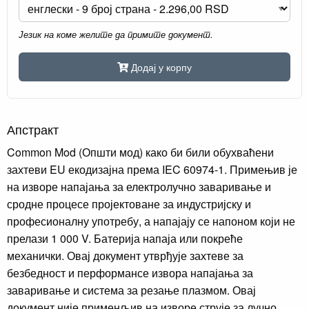
Језик на коме желите да примите документ.
Додај у корпу
Апстракт
Common Mod (Општи мод) како би били обухваћени
захтеви EU екодизајна према IEC 60974-1. Примењив је
на изворе напајања за електролучно заваривање и
сродне процесе пројектоване за индустријску и
професионалну употребу, а напајају се напоном који не
прелази 1 000 V. Батерија напаја или покреће
механички. Овај документ утврђује захтеве за
безбедност и перформансе извора напајања за
заваривање и система за резање плазмом. Овај
документ није применљив на изворе струје за лучно