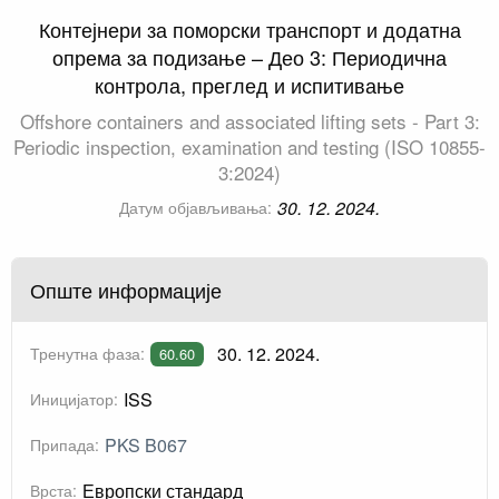
Контејнери за поморски транспорт и додатна
опрема за подизање – Део 3: Периодична
контрола, преглед и испитивање
Offshore containers and associated lifting sets - Part 3:
Periodic inspection, examination and testing (ISO 10855-
3:2024)
30. 12. 2024.
Датум објављивања:
Опште информације
30. 12. 2024.
Тренутна фаза:
60.60
ISS
Иницијатор:
PKS B067
Припада:
Европски стандард
Врста: