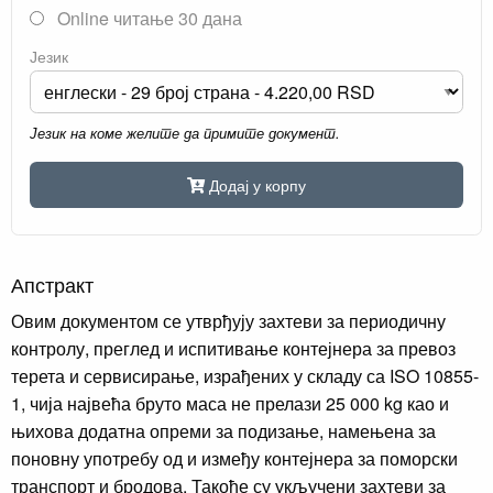
Online читање 30 дана
Језик
Језик на коме желите да примите документ.
Додај у корпу
Апстракт
Овим документом се утврђују захтеви за периодичну
контролу, преглед и испитивање контејнера за превоз
терета и сервисирање, израђених у складу са ISO 10855-
1, чија највећа бруто маса не прелази 25 000 kg као и
њихова додатна опреми за подизање, намењена за
поновну употребу од и између контејнера за поморски
транспорт и бродова. Такође су укључени захтеви за