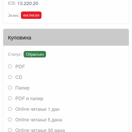
13.220.20
ICS:
енглески
Језик:
Куповина
Статус:
Објављен
PDF
CD
Папир
PDF и папир
Online читање 1 дан
Online читање 5 дана
Online читање 30 дана