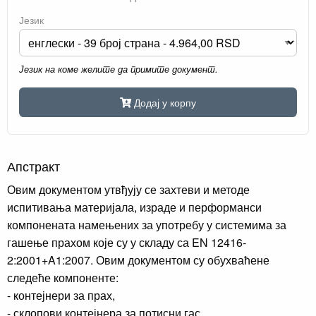
Језик
Језик на коме желите да примите документ.
Додај у корпу
Апстракт
Овим документом утвђују се захтеви и методе
испитивања материјала, израде и перформанси
компонената намењених за употребу у системима за
гашење прахом које су у складу са EN 12416-
2:2001+A1:2007. Овим документом су обухваћене
следеће компоненте:
- контејнери за прах,
- склопови контејнера за потисни гас,