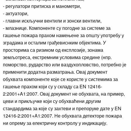
- регулатори притиска и манометри,
- актуатори,
- главни искључни вентили и зонски вентили,
- млазнице. Компоненте су погодне за системе за
гашење пожара прахом намењене за општу употребу у
зградама и осталим грађевиснким објектима. У
просторима са ризиком од експлозије, зонама
земљотреса, екстремним условима средине (нпр.
поморство, рударство или ваздухопловство, потребно је
применити додатна разматрања. Овај документ
обухвата компоненте које се користе у системима за
гашење прахом који су у складу са EN 12416-
2:2001+A1:2007. Овај документ не обухвата, на пример,
цеви и прикључке који су обухваћени другим
стандардима за које су захтеви и препоруке дате у EN
12416-2:2001+A1:2007. Не обухвата детекторе пожара
ни опрему за електричну контролу у индикацију.