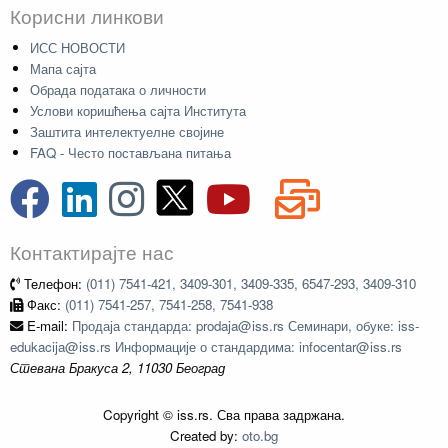
Корисни линкови
ИСС НОВОСТИ
Мапа сајта
Обрада података о личности
Услови коришћења сајта Института
Заштита интелектуелне својине
FAQ - Често постављана питања
Контактирајте нас
Телефон:
(011) 7541-421, 3409-301, 3409-335, 6547-293, 3409-310
Факс:
(011) 7541-257, 7541-258, 7541-938
E-mail:
Продаја стандарда: prodaja@iss.rs Семинари, обуке: iss-
edukacija@iss.rs Информације о стандардима: infocentar@iss.rs
Стевана Бракуса 2, 11030 Београд
Copyright © iss.rs. Сва права задржана.
Created by:
oto.bg