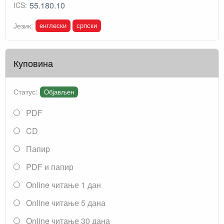
55.180.10
ICS:
енглески
српски
Језик:
Куповина
Статус:
Објављен
PDF
CD
Папир
PDF и папир
Online читање 1 дан
Online читање 5 дана
Online читање 30 дана