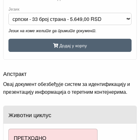
Језик
Језик на коме желите да примите документ.
Додај у корпу
Апстракт
Овај документ обезбеђује систем за идентификацију и
презентацију информација о теретним контејнерима.
Животни циклус
ПРЕТХОДНО