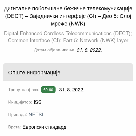
Дигиталне побољшане бежичне телекомуникације
(DECT) – Заједнички интерфејс (CI) – Део 5: Слој
мреже (NWK)
Digital Enhanced Cordless Telecommunications (DECT);
Common Interface (CI); Part 5: Network (NWK) layer
31. 8. 2022.
Датум објављивања:
Опште информације
31. 8. 2022.
Тренутна фаза:
60.60
ISS
Иницијатор:
NETSI
Припада:
Европски стандард
Врста: