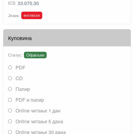
33.070.30
ICS:
енглески
Језик:
Куповина
Статус:
Објављен
PDF
CD
Папир
PDF и папир
Online читање 1 дан
Online читање 5 дана
Online читање 30 дана