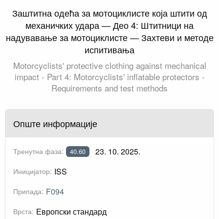
Заштитна одећа за мотоциклисте која штити од
механичких удара — Део 4: Штитници на
надувавање за мотоциклисте — Захтеви и методе
испитивања
Motorcyclists' protective clothing against mechanical
impact - Part 4: Motorcyclists' inflatable protectors -
Requirements and test methods
Опште информације
23. 10. 2025.
Тренутна фаза:
40.60
ISS
Иницијатор:
F094
Припада:
Европски стандард
Врста: