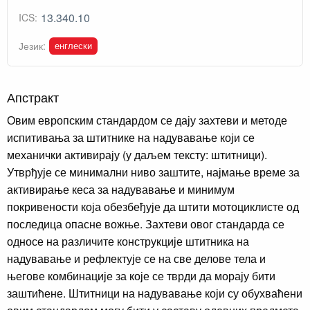
13.340.10
ICS:
енглески
Језик:
Апстракт
Овим европским стандардом се дају захтеви и методе
испитивања за штитнике на надувавање који се
механички активирају (у даљем тексту: штитници).
Утврђује се минимални ниво заштите, најмање време за
активирање кеса за надувавање и минимум
покривености која обезбеђује да штити мотоциклисте од
последица опасне вожње. Захтеви овог стандарда се
односе на различите конструкције штитника на
надувавање и рефлектује се на све делове тела и
његове комбинације за које се тврди да морају бити
заштићене. Штитници на надувавање који су обухваћени