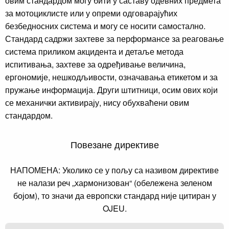
овим стандардом могу бити у саставу одевних предмета
за мотоциклисте или у опреми одговарајућих
безбедносних система и могу се носити самостално.
Стандард садржи захтеве за перформансе за реаговање
система приликом акцидента и детаље метода
испитивања, захтеве за одређивање величина,
ергономије, нешкодљивости, означавања етикетом и за
пружање информација. Други штитници, осим ових који
се механички активирају, нису обухваћени овим
стандардом.
Повезане директиве
НАПОМЕНА: Уколико се у пољу са називом директиве
не налази реч „хармонизован“ (обележена зеленом
бојом), то значи да европски стандард није цитиран у
OJEU.