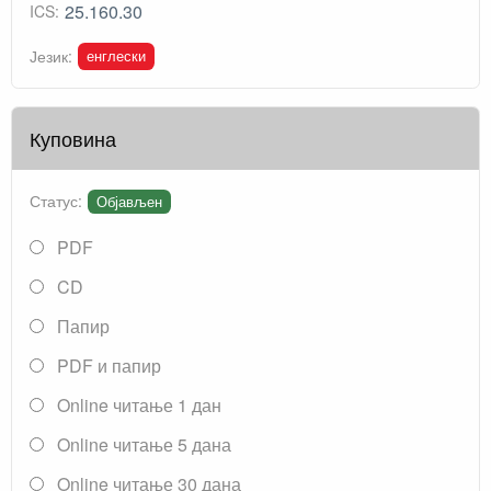
25.160.30
ICS:
енглески
Језик:
Куповина
Статус:
Објављен
PDF
CD
Папир
PDF и папир
Online читање 1 дан
Online читање 5 дана
Online читање 30 дана