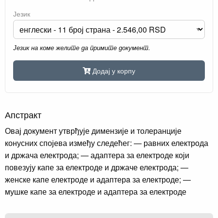
Језик
Језик на коме желите да примите документ.
Додај у корпу
Апстракт
Овај документ утврђује димензије и толеранције
конусних спојева између следећег: — равних електрода
и држача електрода; — адаптера за електроде који
повезују капе за електроде и држаче електрода; —
женске капе електроде и адаптерa за електроде; —
мушке капе за електроде и адаптера за електроде