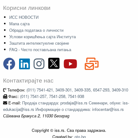
Корисни линкови
ИСС НОВОСТИ
Мапа сајта
Обрада података о личности
Услови коришћења сајта Института
Заштита интелектуелне својине
FAQ - Често постављана питања
Контактирајте нас
Телефон:
(011) 7541-421, 3409-301, 3409-335, 6547-293, 3409-310
Факс:
(011) 7541-257, 7541-258, 7541-938
E-mail:
Продаја стандарда: prodaja@iss.rs Семинари, обуке: iss-
edukacija@iss.rs Информације о стандардима: infocentar@iss.rs
Стевана Бракуса 2, 11030 Београд
Copyright © iss.rs. Сва права задржана.
Created by:
oto.bg