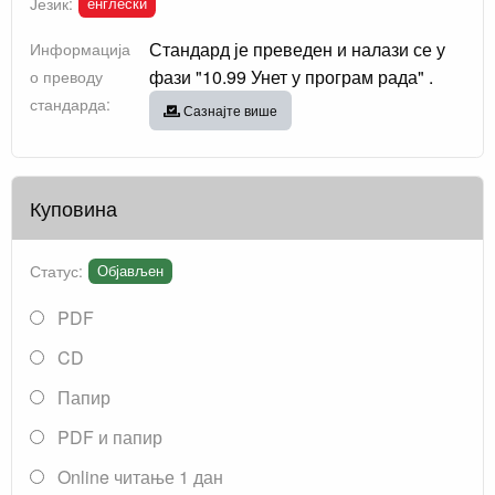
енглески
Језик:
Стандард је преведен и налази се у
Информација
фази "10.99 Унет у програм рада" .
о преводу
стандарда:
Сазнајте више
Куповина
Статус:
Објављен
PDF
CD
Папир
PDF и папир
Online читање 1 дан