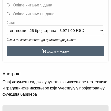
Online читање 5 дана
Online читање 30 дана
Језик
Језик на коме желите да примите документ.
Додај у корпу
Апстракт
Овај документ садржи упутства за инжењере геотехнике
и грађевинске инжењере који учествују у пројектовању
функција баријера