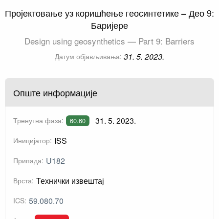
Пројектовање уз коришћење геосинтетике – Део 9:
Баријере
Design using geosynthetics — Part 9: Barriers
31. 5. 2023.
Датум објављивања:
Опште информације
31. 5. 2023.
Тренутна фаза:
60.60
ISS
Иницијатор:
U182
Припада:
Технички извештај
Врста:
59.080.70
ICS: