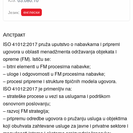
03.080.10
ICS:
енглески
Језик:
Апстракт
ISO 41012:2017 pruža uputstvo o nabavkama i pripremi
ugovora u oblasti menadžmenta održavanja objekata i
opreme (FM). Ističu se:
– bitni elementi u FM procesima nabavke;
– uloge i odgovornosti u FM procesima nabavke;
– procesi pripreme i strukture tipičnih modela ugovora.
ISO 41012:2017 je primenljiv na:
– strateške procese u vezi sa uslugama i podrškom
osnovnom poslovanju;
– razvoj FM strategija;
– pripremu odredbe ugovora o pružanju usluga u objektima
koji obuhvata zahtevane usluge za javne i privatne sektore i