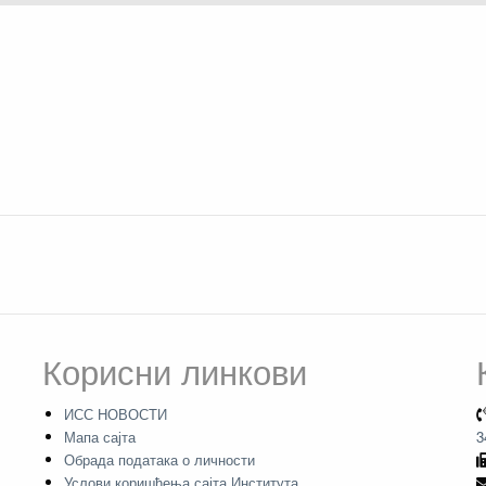
Корисни линкови
ИСС НОВОСТИ
Мапа сајта
3
Обрада података о личности
Услови коришћења сајта Института