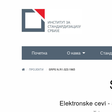
Почетна
О нама
Станд
ПРОЈЕКТИ
SRPS N.R1.023:1965
Elektronske cevi -