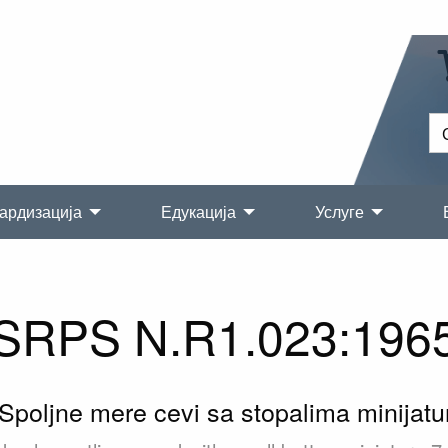
ардизација
Едукација
Услуге
SRPS N.R1.023:196
 Spoljne mere cevi sa stopalima minijatu