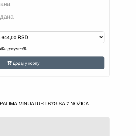
дана
 дана
мите документ.
Додај у корпу
LIMA MINIJATUR I B7G SA 7 NOŽICA.