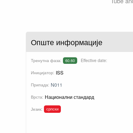
Tube and
Опште информације
Тренутна фаза:
Effective date:
60.60
ISS
Иницијатор:
N011
Припада:
Национални стандард
Врста:
српски
Језик: