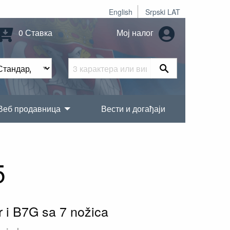
English
Srpski LAT
0 Ставка
Мој налог
Веб продавница
Вести и догађаји
5
r i B7G sa 7 nožica