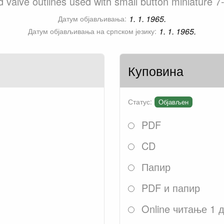
 valve outlines used with small button miniature 7
1. 1. 1965.
Датум објављивања:
1. 1. 1965.
Датум објављивања на српском језику:
Куповина
Статус:
Објављен
PDF
CD
Папир
PDF и папир
Online читање 1 