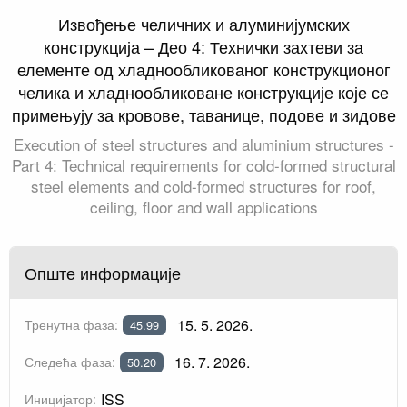
Извођење челичних и алуминијумских
конструкција – Део 4: Технички захтеви за
елементе од хладнообликованог конструкционог
челика и хладнообликоване конструкције које се
примењују за кровове, таванице, подове и зидове
Execution of steel structures and aluminium structures -
Part 4: Technical requirements for cold-formed structural
steel elements and cold-formed structures for roof,
ceiling, floor and wall applications
Опште информације
15. 5. 2026.
Тренутна фаза:
45.99
16. 7. 2026.
Следећа фаза:
50.20
ISS
Иницијатор: