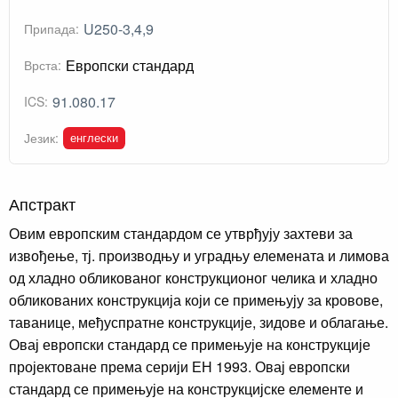
U250-3,4,9
Припада:
Европски стандард
Врста:
91.080.17
ICS:
енглески
Језик:
Апстракт
Овим европским стандардом се утврђују захтеви за
извођење, тј. производњу и уградњу елемената и лимова
од хладно обликованог конструкционог челика и хладно
обликованих конструкција који се примењују за кровове,
таванице, међуспратне конструкције, зидове и облагање.
Овај европски стандард се примењује на конструкције
пројектоване према серији ЕН 1993. Овај европски
стандард се примењује на конструкцијске елементе и