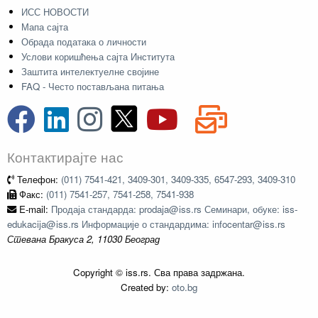
ИСС НОВОСТИ
Мапа сајта
Обрада података о личности
Услови коришћења сајта Института
Заштита интелектуелне својине
FAQ - Често постављана питања
Контактирајте нас
Телефон:
(011) 7541-421, 3409-301, 3409-335, 6547-293, 3409-310
Факс:
(011) 7541-257, 7541-258, 7541-938
E-mail:
Продаја стандарда: prodaja@iss.rs Семинари, обуке: iss-
edukacija@iss.rs Информације о стандардима: infocentar@iss.rs
Стевана Бракуса 2, 11030 Београд
Copyright © iss.rs. Сва права задржана.
Created by:
oto.bg