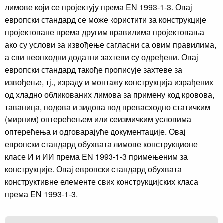
лимове који се пројектују према EN 1993-1-3. Овај
европски стандард се може користити за конструкције
пројектоване према другим правилима пројектовања
ако су услови за извођење сагласни са овим правилима,
а сви неопходни додатни захтеви су одређени. Овај
европски стандард такође прописује захтеве за
извођење, тј., израду и монтажу конструкција израђених
од хладно обликованих лимова за примену код кровова,
таваница, подова и зидова под превасходно статичким
(мирним) оптерећењем или сеизмичким условима
оптерећења и одговарајуће документације. Овај
европски стандард обухвата лимове конструкционе
класе И и ИИ према EN 1993-1-3 примењеним за
конструкције. Овај европски стандард обухвата
конструктивне елементе свих конструкцијских класа
према EN 1993-1-3.