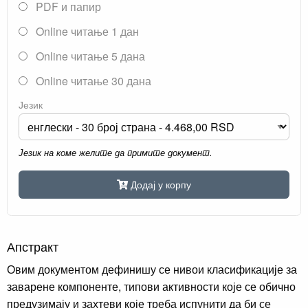
PDF и папир
Online читање 1 дан
Online читање 5 дана
Online читање 30 дана
Језик
Језик на коме желите да примите документ.
Додај у корпу
Апстракт
Овим документом дефинишу се нивои класификације за
заварене компоненте, типови активности које се обично
предузимају и захтеви које треба испунити да би се