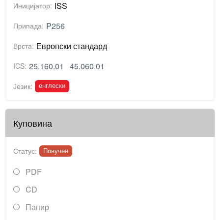
ISS
Иницијатор:
P256
Припада:
Европски стандард
Врста:
25.160.01
45.060.01
ICS:
енглески
Језик:
Куповина
Статус:
Повучен
PDF
CD
Папир