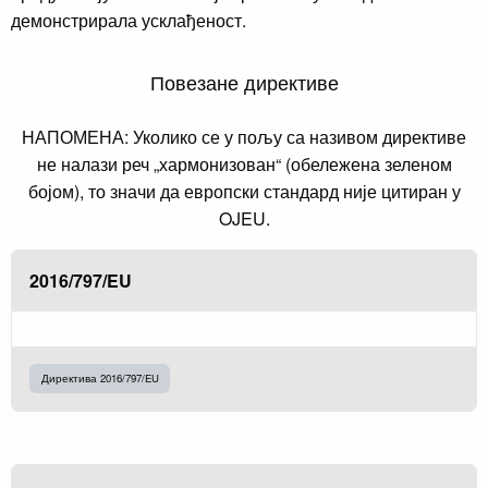
демонстрирала усклађеност.
Повезане директиве
НАПОМЕНА: Уколико се у пољу са називом директиве
не налази реч „хармонизован“ (обележена зеленом
бојом), то значи да европски стандард није цитиран у
OJEU.
2016/797/EU
Директива 2016/797/EU