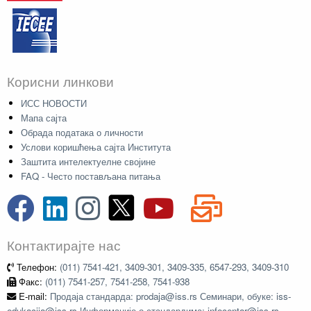
Корисни линкови
ИСС НОВОСТИ
Мапа сајта
Обрада података о личности
Услови коришћења сајта Института
Заштита интелектуелне својине
FAQ - Често постављана питања
Контактирајте нас
Телефон:
(011) 7541-421, 3409-301, 3409-335, 6547-293, 3409-310
Факс:
(011) 7541-257, 7541-258, 7541-938
E-mail:
Продаја стандарда: prodaja@iss.rs Семинари, обуке: iss-
edukacija@iss.rs Информације о стандардима: infocentar@iss.rs