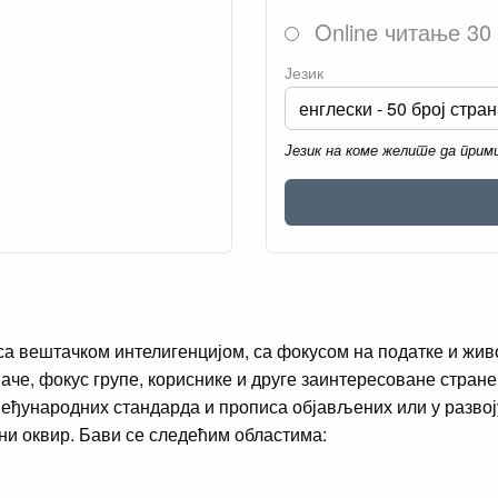
Online читање 30
Језик
Језик на коме желите да при
са вештачком интелигенцијом, са фокусом на податке и живо
аче, фокус групе, кориснике и друге заинтересоване стране
међународних стандарда и прописа објављених или у развој
ни оквир. Бави се следећим областима: