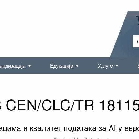
ардизација
Едукација
Услуге
 CEN/CLC/TR 18115
има и квалитет података за AI у евр