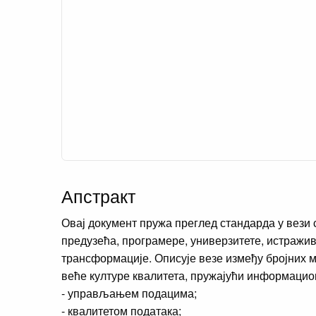
Апстракт
Овај документ пружа преглед стандарда у вези 
предузећа, програмере, универзитете, истражив
трансформације. Описује везе између бројних 
веће културе квалитета, пружајући информацио
- управљањем подацима;
- квалитетом података;