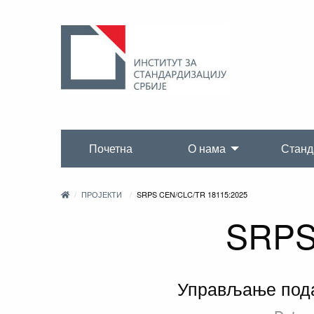
Почетна
О нама
Станд
ПРОЈЕКТИ
SRPS CEN/CLC/TR 18115:2025
SRPS
Управљање подац