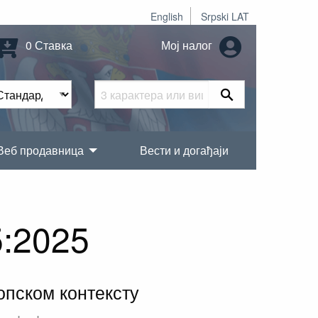
English
Srpski LAT
0 Ставка
Мој налог
Веб продавница
Вести и догађаји
:2025
опском контексту