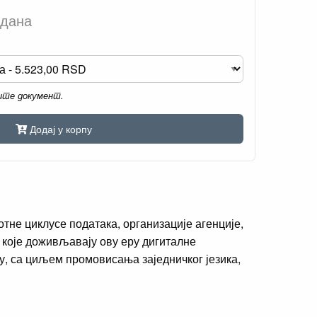
 дана
мите документ.
Додај у корпу
тне циклусе података, организације агенције,
 које доживљавају ову еру дигиталне
у, са циљем промовисања заједничког језика,