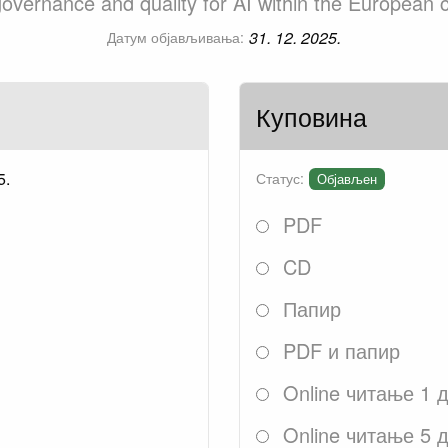
overnance and quality for AI within the European 
31. 12. 2025.
Датум објављивања:
Куповина
5.
Статус:
Објављен
PDF
CD
Папир
PDF и папир
Online читање 1 
Online читање 5 