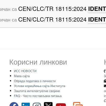
CEN/CLC/TR 18115:2024
IDENT
ичан са
CEN/CLC/TR 18115:2024
IDENT
ичан са
Корисни линкови
ИСС НОВОСТИ
Мапа сајта
3
Обрада података о личности
Услови коришћења сајта Института
Заштита интелектуелне својине
о
FAQ - Често постављана питања
i
С