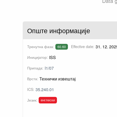
Data g
Опште информације
31. 12. 202
Тренутна фаза:
Effective date:
60.60
ISS
Иницијатор:
I1/07
Припада:
Технички извештај
Врста:
35.240.01
ICS:
енглески
Језик: