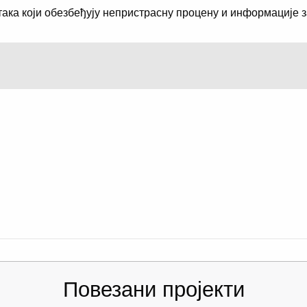
атака који обезбеђују непристрасну процену и информације 
Повезани пројекти