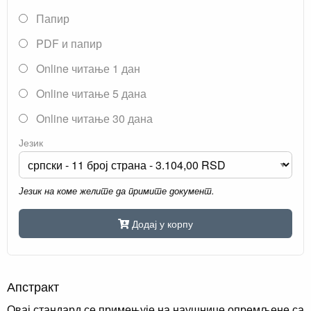
Папир
PDF и папир
Online читање 1 дан
Online читање 5 дана
Online читање 30 дана
Језик
Језик на коме желите да примите документ.
Додај у корпу
Апстракт
Овај стандард се примењује на наушнице опремљене са