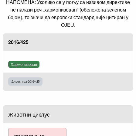
НАПОМЕНА: Уколико се у пољу са називом директиве
не налази реч „хармонизован“ (обележена зеленом
бојом), то значи да европски стандард није цитиран у
OJEU.
2016/425
Хармонизован
Директива 2016/425
Животни циклус