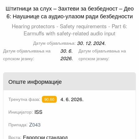
Штитници за слух – Захтеви за безбедност – Део
6: Наушнице са аудио-улазом ради безбедности
Hearing protectors - Safety requirements - Part 6:
Earmuffs with safety-related audio input
30. 12. 2024.
Датум објављивања:
30. 6.
Датум објављивања на
Датум објављивања на
2026.
српском језику:
српском језику:
Опште информације
4. 6. 2026.
Тренутна фаза:
90.60
ISS
Иницијатор:
Z043
Припада:
Европски стандард
Врста: