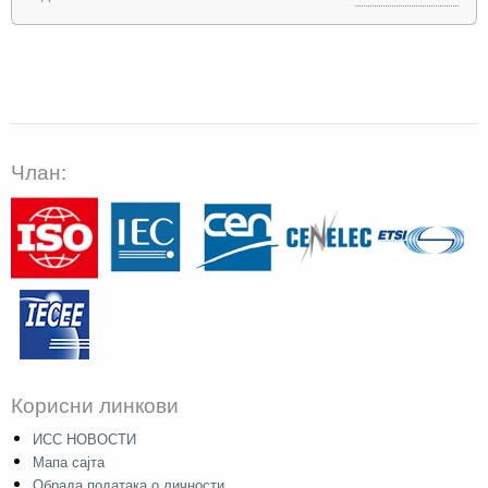
Члан:
Корисни линкови
ИСС НОВОСТИ
Мапа сајта
Обрада података о личности