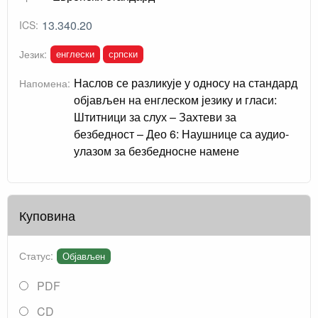
13.340.20
ICS:
енглески
српски
Језик:
Наслов се разликује у односу на стандард
Напомена:
објављен на енглеском језику и гласи:
Штитници за слух – Захтеви за
безбедност – Део 6: Наушнице са аудио-
улазом за безбедносне намене
Куповина
Статус:
Објављен
PDF
CD