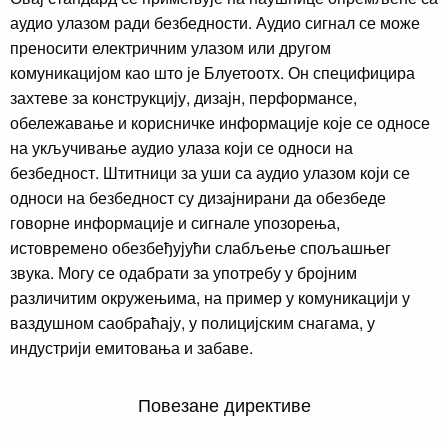
аудио улазом ради безбедности. Аудио сигнал се може
преносити електричним улазом или другом
комуникацијом као што је Блуетоотх. Он специфицира
захтеве за конструкцију, дизајн, перформансе,
обележавање и корисничке информације које се односе
на укључивање аудио улаза који се односи на
безбедност. Штитници за уши са аудио улазом који се
односи на безбедност су дизајнирани да обезбеде
говорне информације и сигнале упозорења,
истовремено обезбеђујући слабљење спољашњег
звука. Могу се одабрати за употребу у бројним
различитим окружењима, на пример у комуникацији у
ваздушном саобраћају, у полицијским снагама, у
индустрији емитовања и забаве.
Повезане директиве