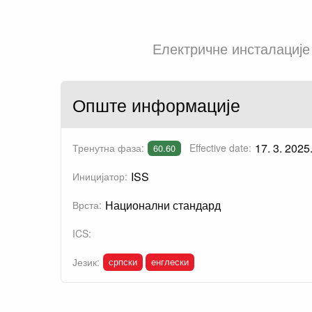
Електричне инсталације
Опште информације
17. 3. 2025
Тренутна фаза:
Effective date:
60.60
ISS
Иницијатор:
Национални стандард
Врста:
ICS:
српски
енглески
Језик: