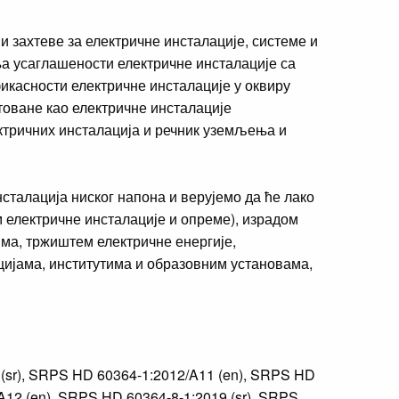
и захтеве за електричне инсталације, системе и
ња усаглашености електричне инсталације са
фикасности електричне инсталације у оквиру
товане као електричне инсталације
ектричних инсталација и речник уземљења и
сталација ниског напона и верујемо да ће лако
 електричне инсталације и опреме), израдом
ма, тржиштем електричне енергије,
ијама, институтима и образовним установама,
 (sr), SRPS HD 60364-1:2012/A11 (en), SRPS HD
A12 (en), SRPS HD 60364-8-1:2019 (sr), SRPS