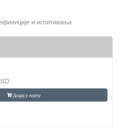
дефиниције и испитивања
RSD
Додај у корпу