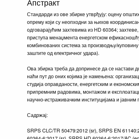
Апстракт
Стандарди из ове збирке утврђују: оцену општи
опрему који су неопходни за њихов координисан
одговарајућим захтевима из HD 60364; захтеве,
приступа менаџмента енергетском ефикасношћу; 
комбинованих система за производњу/куповину е
заштите од електричног удара).
Ова збирка треба да допринесе да се настави д
наћи пут до оних којима је намењена: организа
студија оправданости, енергетским и економск
припремним радовима, монтажом и експлоатаци
научно-истраживачким институцијама и јавним 
Садржај:
SRPS CLC/TR 50479:2012 (sr), SRPS EN 61140:20
60364-6:2017 (sr), SRPS HD 60364-6:2017/AC (e