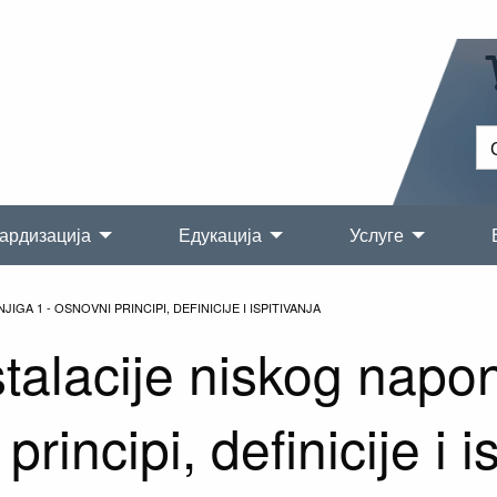
ардизација
Едукација
Услуге
IGA 1 - OSNOVNI PRINCIPI, DEFINICIJE I ISPITIVANJA
stalacije niskog napon
rincipi, definicije i i