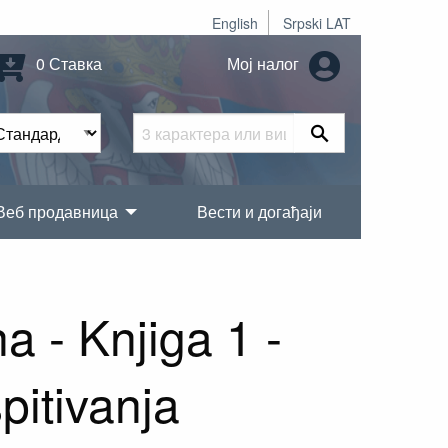
English
Srpski LAT
0 Ставка
Мој налог
Веб продавница
Вести и догађаји
a - Knjiga 1 -
spitivanja