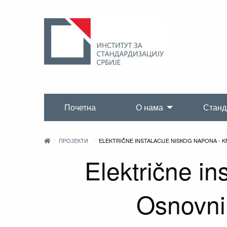
Почетна
О нама
Станд
ПРОЈЕКТИ
ELEKTRIČNE INSTALACIJE NISKOG NAPONA - KNJ
Električne in
Osnovni p