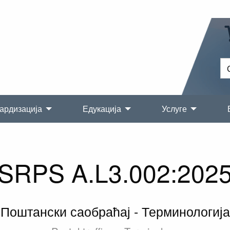
ардизација
Едукација
Услуге
SRPS A.L3.002:202
Поштански саобраћај - Терминологија