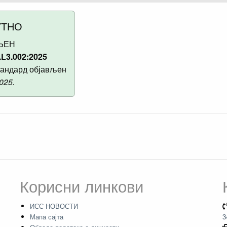
УТНО
ЉЕН
L3.002:2025
андард објављен
2025.
Корисни линкови
ИСС НОВОСТИ
Мапа сајта
3