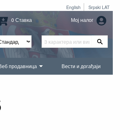
English
Srpski LAT
0 Ставка
Мој налог
Веб продавница
Вести и догађаји
5