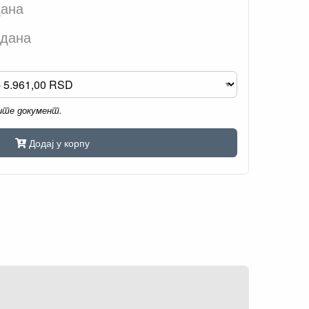
дана
 дана
мите документ.
Додај у корпу