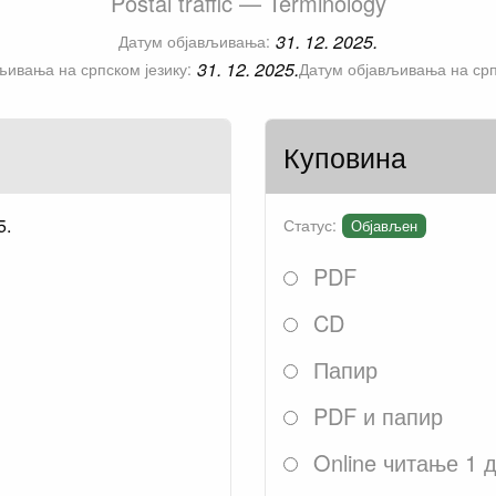
Postal traffic — Terminology
31. 12. 2025.
Датум објављивања:
31. 12. 2025.
љивања на српском језику:
Датум објављивања на срп
Куповина
5.
Статус:
Објављен
PDF
CD
Папир
PDF и папир
Online читање 1 