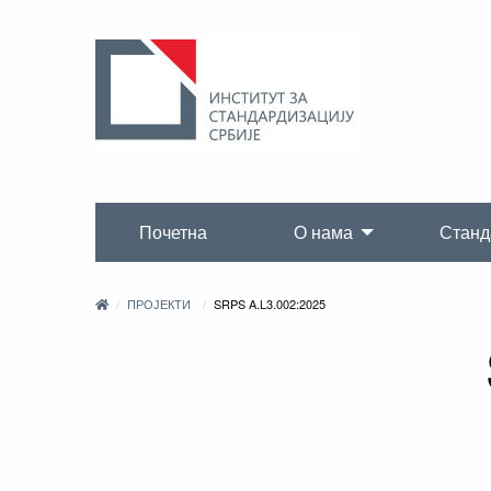
Почетна
О нама
Станд
ПРОЈЕКТИ
SRPS A.L3.002:2025