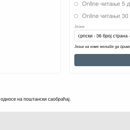
Online читање 5 
Online читање 30
Језик
Језик на коме желите да при
односе на поштански саобраћај.