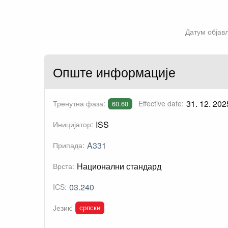
Датум објав
Опште информације
31. 12. 202
Тренутна фаза:
Effective date:
60.60
ISS
Иницијатор:
A331
Припада:
Национални стандард
Врста:
03.240
ICS:
српски
Језик: