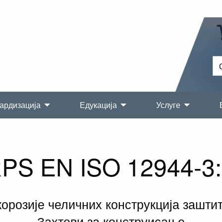
ардизација
Едукација
Услуге
PS EN ISO 12944-3
корозије челичних конструкција зашти
Захтеви за конструисање