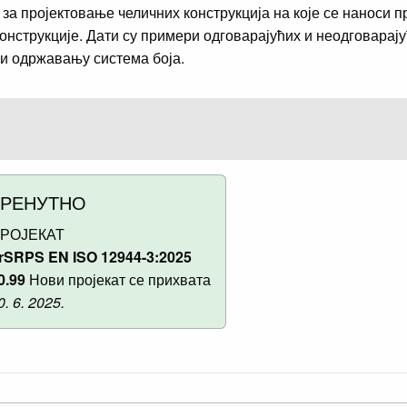
за пројектовање челичних конструкција на које се наноси 
конструкције. Дати су примери одговарајућих и неодговарај
и одржавању система боја.
ТРЕНУТНО
РОЈЕКАТ
rSRPS EN ISO 12944-3:2025
0.99
Нови пројекат се прихвата
0. 6. 2025.