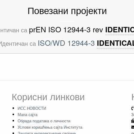
Повезани пројекти
prEN ISO 12944-3 rev
IDENTI
нтичан са
ISO/WD 12944-3
IDENTICA
Идентичан са
Корисни линкови
ИСС НОВОСТИ
Мапа сајта
3
Обрада података о личности
Услови коришћења сајта Института
Заштита интелектуелне својине
о