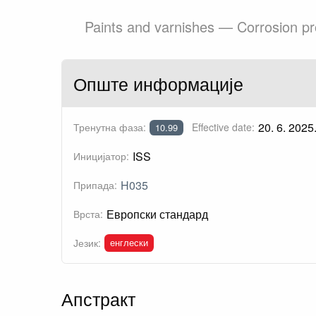
Paints and varnishes — Corrosion pro
Опште информације
20. 6. 2025
Тренутна фаза:
Effective date:
10.99
ISS
Иницијатор:
H035
Припада:
Европски стандард
Врста:
енглески
Језик:
Апстракт