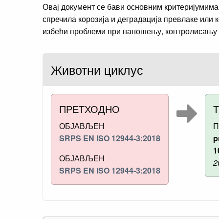
Овај документ се бави основним критеријумима 
спречила корозија и деградација превлаке или 
избећи проблеми при наношењу, контролисању 
Животни циклус
ПРЕТХОДНО
ОБЈАВЉЕН
П
SRPS EN ISO 12944-3:2018
p
1
ОБЈАВЉЕН
2
SRPS EN ISO 12944-3:2018