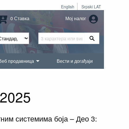
English
Srpski LAT
0 Ставка
Мој налог
Веб продавница
Вести и догађаји
:2025
тним системима боја – Део 3: