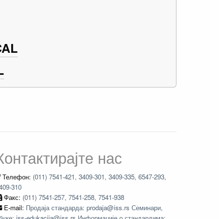
CAL
L
Контактирајте нас
Телефон:
(011) 7541-421, 3409-301, 3409-335, 6547-293,
409-310
Факс:
(011) 7541-257, 7541-258, 7541-938
E-mail:
Продаја стандарда: prodaja@iss.rs Семинари,
буке: iss-edukacija@iss.rs Информације о стандардима: