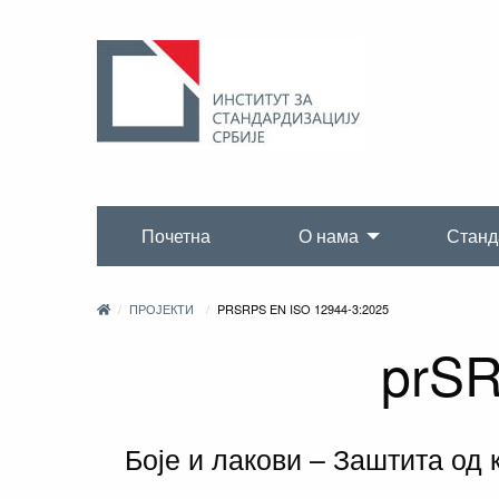
Почетна
О нама
Станд
ПРОЈЕКТИ
PRSRPS EN ISO 12944-3:2025
prSR
Боје и лакови – Заштита од 