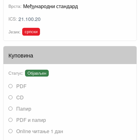
Међународни стандард
Врста:
21.100.20
ICS:
српски
Језик:
Куповина
Статус:
Објављен
PDF
CD
Папир
PDF и папир
Online читање 1 дан