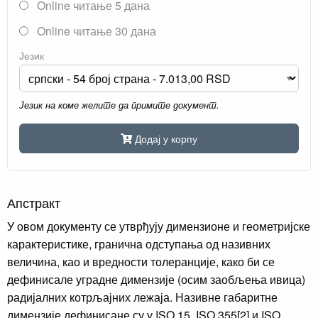
Online читање 5 дана
Online читање 30 дана
Језик
Језик на коме желите да примите документ.
Додај у корпу
Апстракт
У овом документу се утврђују димензионе и геометријске
карактеристике, граничнa одступања од називних
величина, као и вредности толеранције, како би се
дефинисале уградне димензије (осим заобљења ивица)
радијалних котрљајних лежаја. Називне габаритне
димензије дефинисане су у ISO 15, ISO 355[2] и ISO