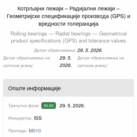
Котрљајни лежаји – Радијални лежаји –
Геометријске спецификације производа (GPS) и
вредности толеранција
Rolling bearings — Radial bearings — Geometrical
product specifications (GPS) and tolerance values
29. 5. 2026.
Датум објављивања:
29. 5.
Датум објављивања на
Датум објављивања на
2026.
српском језику:
српском језику:
Опште информације
29. 5. 2026.
Тренутна фаза:
60.60
ISS
Иницијатор:
M010
Припада: