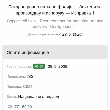
Бакарна равно ваљана фолија — Захтеви за
производњу и испоруку — Исправка 1
Copper roll foils - Requirements for manufacture and
delivery- Corrigendum 1
29. 5. 2026.
Датум објављивања:
Опште информације
29. 5. 2026.
Тренутна фаза:
60.60
ISS
Иницијатор:
C026
Припада:
Национални стандард
Врста:
77.150.30
ICS: