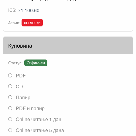
71.100.60
ICS:
енглески
Језик:
Куповина
Статус:
Објављен
PDF
CD
Папир
PDF и папир
Online читање 1 дан
Online читање 5 дана