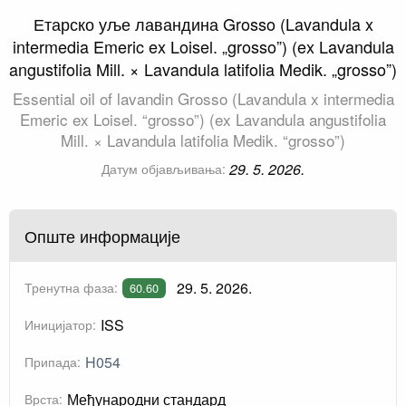
Етарско уље лавандина Grosso (Lavandula x
intermedia Emeric ex Loisel. „grosso”) (ex Lavandula
angustifolia Mill. × Lavandula latifolia Medik. „grosso”)
Essential oil of lavandin Grosso (Lavandula x intermedia
Emeric ex Loisel. “grosso”) (ex Lavandula angustifolia
Mill. × Lavandula latifolia Medik. “grosso”)
29. 5. 2026.
Датум објављивања:
Опште информације
29. 5. 2026.
Тренутна фаза:
60.60
ISS
Иницијатор:
H054
Припада:
Међународни стандард
Врста: