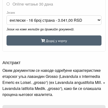
Online читање 30 дана
Језик
Језик на коме желите да примите документ.
Додај у корпу
Апстракт
Овим документом се наводе одређене карактеристике
етарског уља лавандин Grosso (Lavandula x intermedia
Emeric ex Loisel. „grosso“) (ex Lavandula angustifolia Mill. ×
Lavandula latifolia Medik. „grosso“), како би се олакшала
процена његовог квалитета.