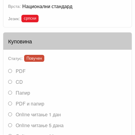
Национални стандард
Врста:
српски
Језик:
Куповина
Статус:
Повучен
PDF
CD
Папир
PDF и папир
Online читање 1 дан
Online читање 5 дана