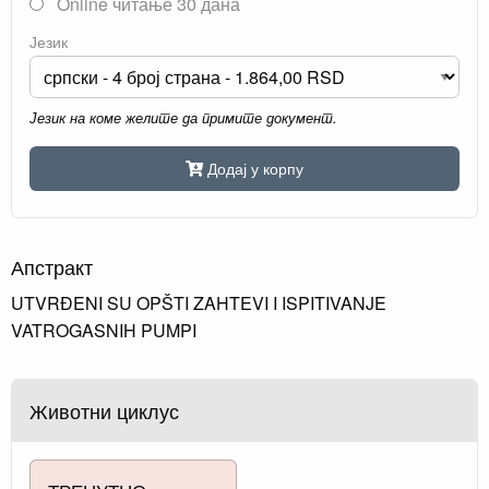
Online читање 30 дана
Језик
Језик на коме желите да примите документ.
Додај у корпу
Апстракт
UTVRĐENI SU OPŠTI ZAHTEVI I ISPITIVANJE
VATROGASNIH PUMPI
Животни циклус