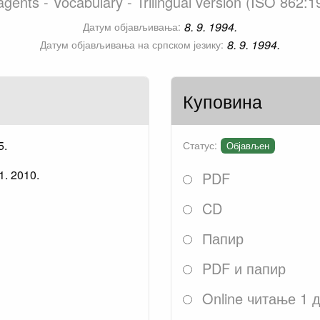
agents - Vocabulary - Trilingual version (ISO 862:
8. 9. 1994.
Датум објављивања:
8. 9. 1994.
Датум објављивања на српском језику:
Куповина
5.
Статус:
Објављен
1. 2010.
PDF
CD
Папир
PDF и папир
Online читање 1 