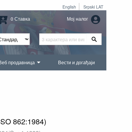
English
Srpski LAT
0 Ставка
Мој налог
Веб продавница
Вести и догађаји
 ISO 862:1984)