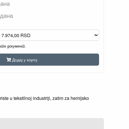
дана
 дана
мите документ.
Додај у корпу
ste u tekstilnoj industriji, zatim za hemijsko