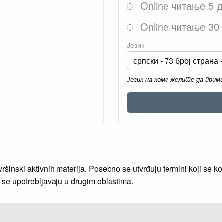
Online читање 5 
Online читање 30
Језик
Језик на коме желите да при
ršinski aktivnih materija. Posebno se utvrđuju termini koji se kori
ji se upotrebljavaju u drugim oblastima.