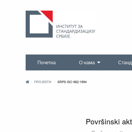
Почетна
О нама
Станд
ПРОЈЕКТИ
SRPS ISO 862:1994
Površinski ak