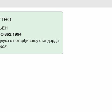
УТНО
ЉЕН
O 862:1994
лука о потврђивању стандарда
2005.