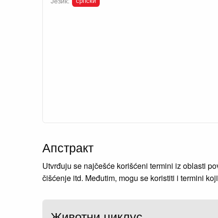
српски
Језик:
Апстракт
Utvrđuju se najčešće korišćeni termini iz oblasti pov
čišćenje itd. Međutim, mogu se koristiti i termini ko
Животни циклус