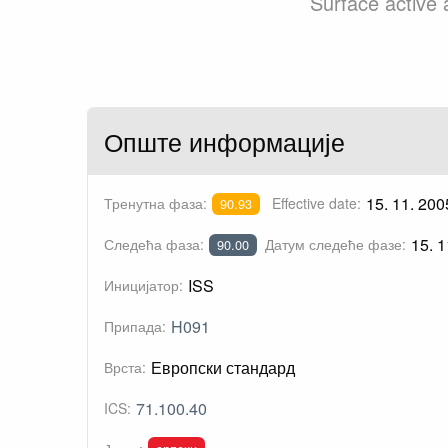
Surface active 
Опште информације
15. 11. 200
Тренутна фаза:
Effective date:
90.93
15. 1
Следећа фаза:
Датум следеће фазе:
90.00
ISS
Иницијатор:
H091
Припада:
Европски стандард
Врста:
71.100.40
ICS: