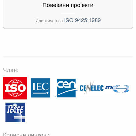
Повезани пројекти
ISO 9425:1989
Идентичан са
Члан:
Корисни линкови