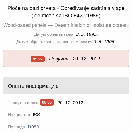
Ploče na bazi drveta - Određivanje sadržaja vlage
(identičan sa ISO 9425:1989)
Wood-based panels — Determination of moisture content
3. 5. 1995.
Датум објављивања:
3. 5. 1995.
Датум објављивања на српском језику:
20. 12. 2012.
Повучен
95.99
Опште информације
20. 12. 2012.
Тренутна фаза:
95.99
ISS
Иницијатор:
D089
Припада: