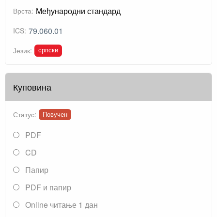
Међународни стандард
Врста:
79.060.01
ICS:
српски
Језик:
Куповина
Статус:
Повучен
PDF
CD
Папир
PDF и папир
Online читање 1 дан