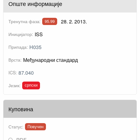
Опште информације
28. 2. 2013.
Тренутна фаза:
95.99
ISS
Иницијатор:
H035
Припада:
Међународни стандард
Врста:
87.040
ICS:
српски
Језик:
Куповина
Статус:
Повучен
PDF