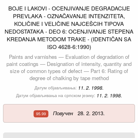
BOJE I LAKOVI - OCENJIVANJE DEGRADACIJE
PREVLAKA - OZNAČAVANJE INTENZITETA,
KOLIČINE I VELIČINE NAJCEŠCIH TIPOVA
NEDOSTATAKA - DEO 6: OCENJIVANJE STEPENA
KREDANJA METODOM TRAKE - (IDENTIČAN SA
ISO 4628-6:1990)
Paints and varnishes — Evaluation of degradation of
paint coatings — Designation of intensity, quantity and
size of common types of defect — Part 6: Rating of
degree of chalking by tape method
11. 2. 1998.
Датум објављивања:
11. 2. 1998.
Датум објављивања на српском језику:
28. 2. 2013.
Повучен
95.99