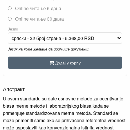
Online читање 5 дана
Online читање 30 дана
Језик
Језик на коме желите да примите документ.
Додај у корпу
Апстракт
U ovom standardu su date osnovne metode za ocenjivanje
biasa merne metode i laboratorijskog biasa kada se
primenjuje standardizovana merna metoda. Standard se
može primeniti samo ako se prihvaćena referentna vrednost
može uspostaviti kao konvenzionalna istinita vrednost.