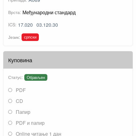
Међународни стандард
Врста:
17.020
03.120.30
ICS:
српски
Језик:
Куповина
Статус:
Објављен
PDF
CD
Папир
PDF и папир
Online читање 1 дан