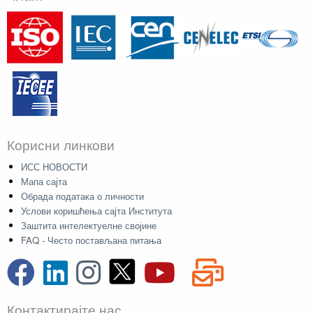
Корисни линкови
ИСС НОВОСТИ
Мапа сајта
Обрада података о личности
Услови коришћења сајта Института
Заштита интелектуелне својине
FAQ - Често постављана питања
Контактирајте нас