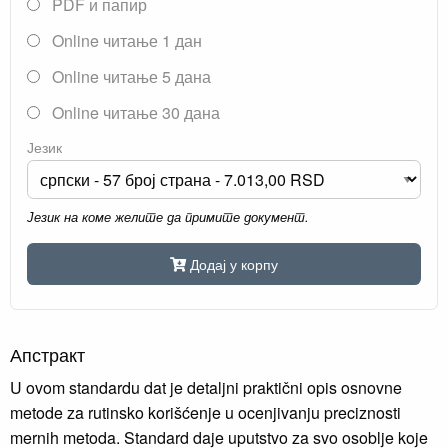
PDF и папир
Online читање 1 дан
Online читање 5 дана
Online читање 30 дана
Језик
Језик на коме желите да примите документ.
Додај у корпу
Апстракт
U ovom standardu dat je detaljni praktični opis osnovne
metode za rutinsko korišćenje u ocenjivanju preciznosti
mernih metoda. Standard daje uputstvo za svo osoblje koje