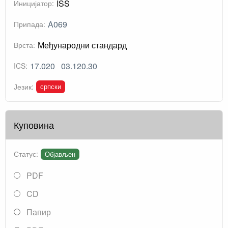
ISS
Иницијатор:
A069
Припада:
Међународни стандард
Врста:
17.020
03.120.30
ICS:
српски
Језик:
Куповина
Статус:
Објављен
PDF
CD
Папир