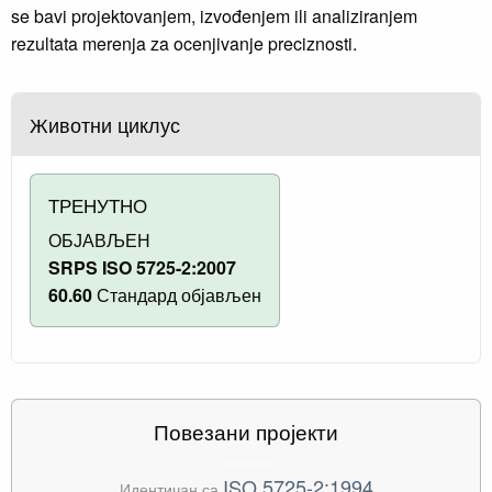
se bavi projektovanjem, izvođenjem ili analiziranjem
rezultata merenja za ocenjivanje preciznosti.
Животни циклус
ТРЕНУТНО
ОБЈАВЉЕН
SRPS ISO 5725-2:2007
60.60
Стандард објављен
Повезани пројекти
ISO 5725-2:1994
Идентичан са