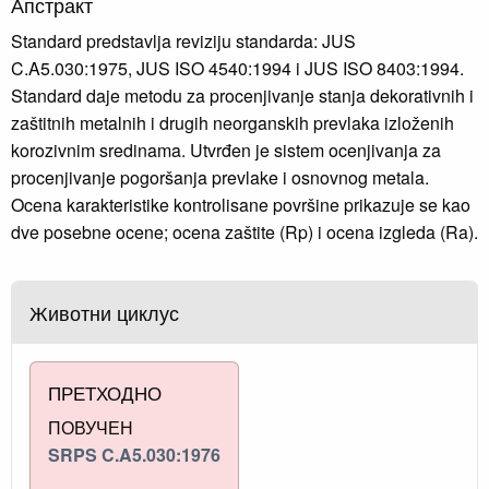
Апстракт
Standard predstavlja reviziju standarda: JUS
C.A5.030:1975, JUS ISO 4540:1994 i JUS ISO 8403:1994.
Standard daje metodu za procenjivanje stanja dekorativnih i
zaštitnih metalnih i drugih neorganskih prevlaka izloženih
korozivnim sredinama. Utvrđen je sistem ocenjivanja za
procenjivanje pogoršanja prevlake i osnovnog metala.
Ocena karakteristike kontrolisane površine prikazuje se kao
dve posebne ocene; ocena zaštite (Rp) i ocena izgleda (Ra).
Животни циклус
ПРЕТХОДНО
ПОВУЧЕН
SRPS C.A5.030:1976