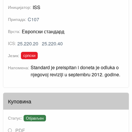
ISS
Иницијатор:
C107
Припада:
Европски стандард
Врста:
25.220.20
25.220.40
ICS:
српски
Језик:
Standard je preispitan i doneta je odluka o
Напомена:
njegovoj reviziji u septembru 2012. godine.
Куповина
Статус:
Објављен
PDF