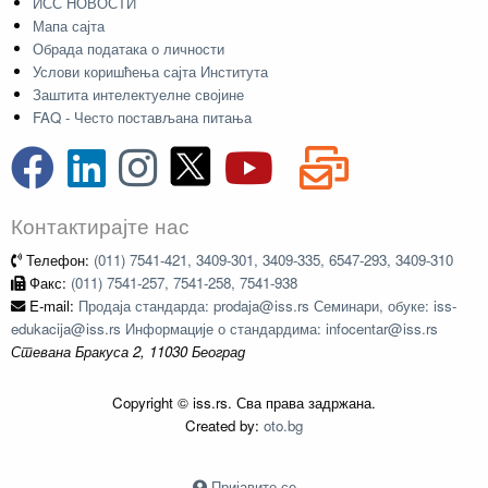
ИСС НОВОСТИ
Мапа сајта
Обрада података о личности
Услови коришћења сајта Института
Заштита интелектуелне својине
FAQ - Често постављана питања
Контактирајте нас
Телефон:
(011) 7541-421, 3409-301, 3409-335, 6547-293, 3409-310
Факс:
(011) 7541-257, 7541-258, 7541-938
E-mail:
Продаја стандарда: prodaja@iss.rs Семинари, обуке: iss-
edukacija@iss.rs Информације о стандардима: infocentar@iss.rs
Стевана Бракуса 2, 11030 Београд
Copyright © iss.rs. Сва права задржана.
Created by:
oto.bg
Пријавите се