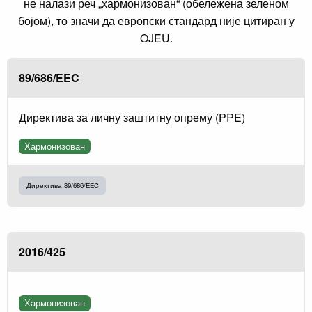
не налази реч „хармонизован“ (обележена зеленом
бојом), то значи да европски стандард није цитиран у
OJEU.
89/686/EEC
Директива за личну заштитну опрему (PPE)
Хармонизован
Директива 89/686/EEC
2016/425
Хармонизован