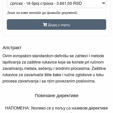
Језик на коме желите да примите документ.
Додај у корпу
Апстракт
Ovim evropskim standardom definišu se zahtevi i metode
ispitivanja za zaštitne rukavice koje se koriste pri ručnom
zavarivanju metala, sečenju i srodnim procesima. Zaštitne
rukavice za zavarivače štite šake i ručne zglobove u toku
procesa zavarivanja i sa njim povezanim poslovima.
Повезане директиве
НАПОМЕНА: Уколико се у пољу са називом директиве