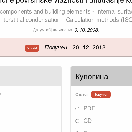
omponents and building elements - Internal surfac
interstitial condensation - Calculation methods (I
9. 10. 2008.
Датум објављивања:
Повучен
20. 12. 2013.
95.99
Куповина
3.
Статус:
Повучен
PDF
CD