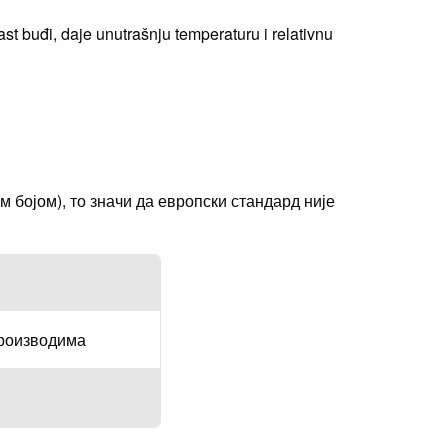
 buđi, daje unutrašnju temperaturu i relativnu
бојом), то значи да европски стандард није
производима