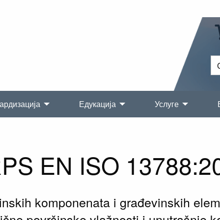
ардизација
Едукација
Услуге
PS EN ISO 13788:2
vinskih komponenata i građevinskih elem
tične površinske vlažnosti i unutrašnje 