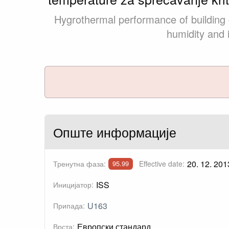
Hygrothermal performance of building c
humidity and 
Опште информације
20. 12. 201
Тренутна фаза:
Effective date:
95.99
ISS
Иницијатор:
U163
Припада:
Европски стандард
Врста: