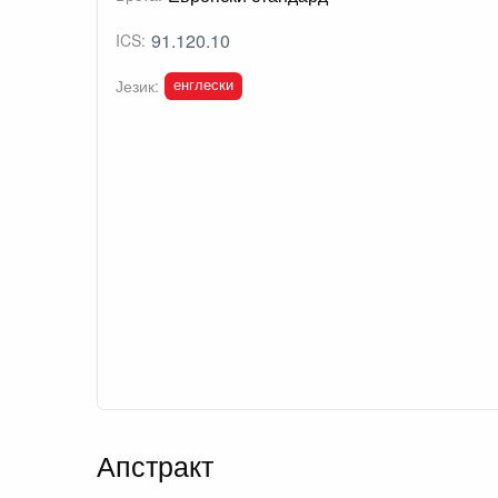
91.120.10
ICS:
енглески
Језик:
Апстракт