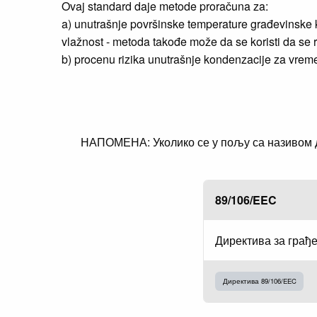
Ovaj standard daje metode proračuna za:
a) unutrašnje površinske temperature građevinske 
vlažnost - metoda takođe može da se koristi da se 
b) procenu rizika unutrašnje kondenzacije za vreme
НАПОМЕНА: Уколико се у пољу са називом ди
89/106/EEC
Директива за грађ
Директива 89/106/EEC