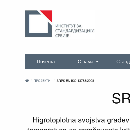
Почетна
О нама
Станд
ПРОЈЕКТИ
SRPS EN ISO 13788:2008
SR
Higrotoplotna svojstva građe
temperature za sprečavanje kri