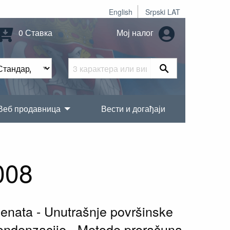
English
Srpski LAT
0 Ставка
Мој налог
Веб продавница
Вести и догађаји
008
enata - Unutrašnje površinske
kondenzacije - Metode proračuna