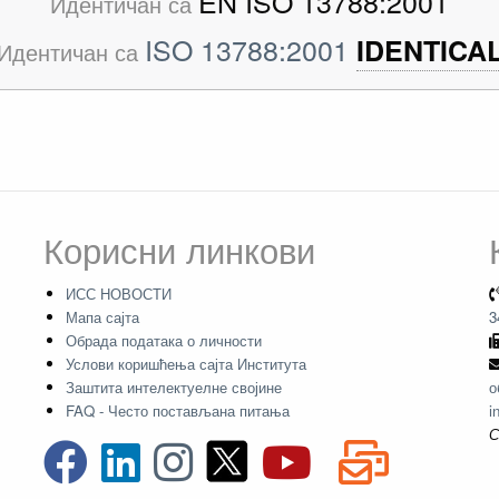
EN ISO 13788:2001
Идентичан са
ISO 13788:2001
IDENTICA
Идентичан са
Корисни линкови
ИСС НОВОСТИ
Мапа сајта
3
Обрада података о личности
Услови коришћења сајта Института
Заштита интелектуелне својине
о
FAQ - Често постављана питања
i
С