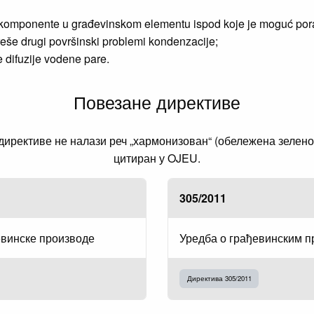
komponente u građevinskom elementu ispod koje je moguć porast
reše drugi površinski problemi kondenzacije;
 difuzije vodene pare.
Повезане директиве
рективе не налази реч „хармонизован“ (обележена зеленом 
цитиран у OJEU.
305/2011
евинске производе
Уредба о грађевинским 
Директива 305/2011