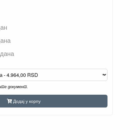
дан
дана
 дана
мите документ.
Додај у корпу