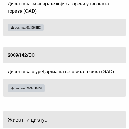
Директива за апарате који сагоревају гасовита
горива (GAD)
Директива 90/396/EEC
2009/142/EC
Директива о уређајима на гасовита горива (GAD)
Директива 2009/142/EC
Животни циклус