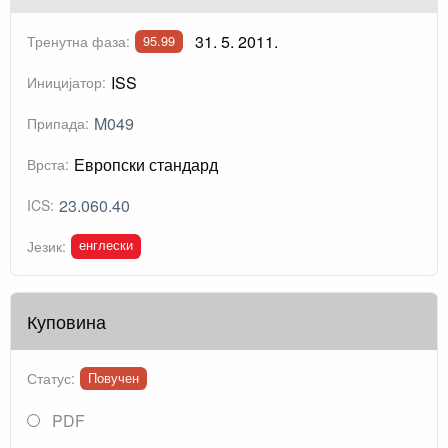
31. 5. 2011.
Тренутна фаза:
95.99
ISS
Иницијатор:
M049
Припада:
Европски стандард
Врста:
23.060.40
ICS:
енглески
Језик:
Куповина
Статус:
Повучен
PDF