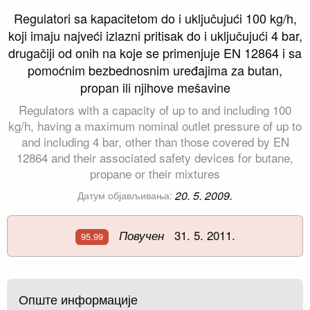
Regulatori sa kapacitetom do i uključujući 100 kg/h,
koji imaju najveći izlazni pritisak do i uključujući 4 bar,
drugačiji od onih na koje se primenjuje EN 12864 i sa
pomoćnim bezbednosnim uređajima za butan,
propan ili njihove mešavine
Regulators with a capacity of up to and including 100
kg/h, having a maximum nominal outlet pressure of up to
and including 4 bar, other than those covered by EN
12864 and their associated safety devices for butane,
propane or their mixtures
20. 5. 2009.
Датум објављивања:
31. 5. 2011.
Повучен
95.99
Опште информације