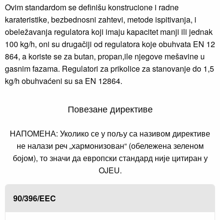
Ovim standardom se definišu konstrucione i radne
karateristike, bezbednosni zahtevi, metode ispitivanja, i
obeležavanja regulatora koji imaju kapacitet manji ili jednak
100 kg/h, oni su drugačiji od regulatora koje obuhvata EN 12
864, a koriste se za butan, propan,ile njegove mešavine u
gasnim fazama. Regulatori za prikolice za stanovanje do 1,5
kg/h obuhvaćeni su sa EN 12864.
Повезане директиве
НАПОМЕНА: Уколико се у пољу са називом директиве
не налази реч „хармонизован“ (обележена зеленом
бојом), то значи да европски стандард није цитиран у
OJEU.
90/396/EEC