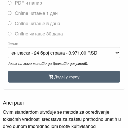
PDF и папир
Online читање 1 дан
Online читање 5 дана
Online читање 30 дана
Језик
Језик на коме желите да примите документ.
Додај у корпу
Апстракт
Ovim standardom utvrđuje se metoda za određivanje
toksičnih vrednosti sredstava za zaštitu prethodno unetih u
drvo punom impregnacijom protiv kultivisanog