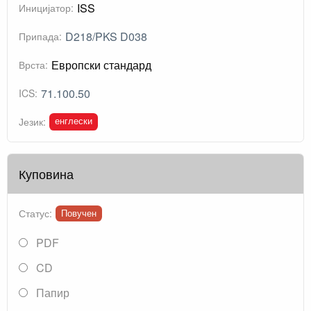
ISS
Иницијатор:
D218/PKS D038
Припада:
Европски стандард
Врста:
71.100.50
ICS:
енглески
Језик:
Куповина
Статус:
Повучен
PDF
CD
Папир