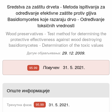
Sredstva za zaštitu drveta - Metoda ispitivanja za
određivanje efektivne zaštite protiv gljiva
Basidiomycetes koje razaraju drvo - Određivanje
toksičnih vrednosti
Wood preservatives - Test method for determining the
protective effectiveness against wood destroying
basidiomycetes - Determination of the toxic values
29. 12. 2009.
Датум објављивања:
31. 5. 2021.
Повучен
95.99
Опште информације
31. 5. 2021.
Тренутна фаза:
95.99