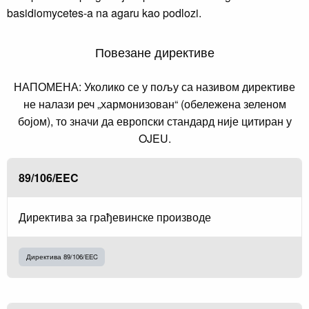
basidiomycetes-a na agaru kao podlozi.
Повезане директиве
НАПОМЕНА: Уколико се у пољу са називом директиве
не налази реч „хармонизован“ (обележена зеленом
бојом), то значи да европски стандард није цитиран у
OJEU.
89/106/EEC
Директива за грађевинске производе
Директива 89/106/EEC