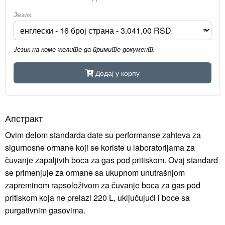
Језик
Језик на коме желите да примите документ.
Додај у корпу
Апстракт
Ovim delom standarda date su performanse zahteva za
sigurnosne ormane koji se koriste u laboratorijama za
čuvanje zapaljivih boca za gas pod pritiskom. Ovaj standard
se primenjuje za ormane sa ukupnom unutrašnjom
zapreminom rapsoloživom za čuvanje boca za gas pod
pritiskom koja ne prelazi 220 L, uključujući i boce sa
purgativnim gasovima.