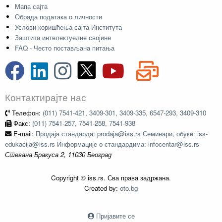
Мапа сајта
Обрада података о личности
Услови коришћења сајта Института
Заштита интелектуелне својине
FAQ - Често постављана питања
Контактирајте нас
Телефон:
(011) 7541-421, 3409-301, 3409-335, 6547-293, 3409-310
Факс:
(011) 7541-257, 7541-258, 7541-938
E-mail:
Продаја стандарда: prodaja@iss.rs Семинари, обуке: iss-
edukacija@iss.rs Информације о стандардима: infocentar@iss.rs
Стевана Бракуса 2, 11030 Београд
Copyright © iss.rs. Сва права задржана.
Created by:
oto.bg
Пријавите се