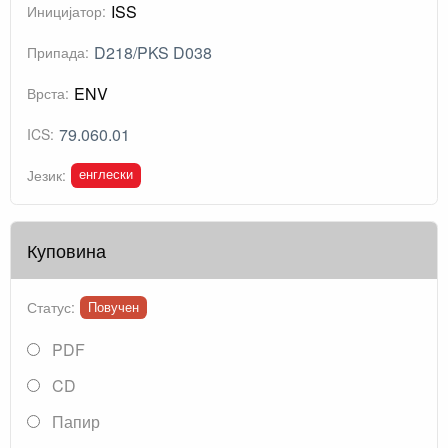
ISS
Иницијатор:
D218/PKS D038
Припада:
ENV
Врста:
79.060.01
ICS:
енглески
Језик:
Куповина
Статус:
Повучен
PDF
CD
Папир