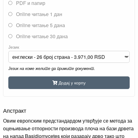
PDF и папир
Online читање 1 дан
Online читање 5 дана
Online читање 30 дана
Језик
Језик на коме желите да примите документ.
Додај у корпу
Апстракт
Овим европским предстандардом утврђује се метода за
оцењивање отпорности производа плоча на бази дрвета
на напад Basidiomycetes који разарају дрво тако што