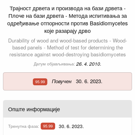
Трајност дрвета и производа на бази дрвета -
Плоче на бази дрвета - Метода испитивања за
одређивање отпорности против Basidiomycetes
које разарају дрво
Durability of wood and wood-based products - Wood-
based panels - Method of test for determining the
resistance against wood-destroying basidiomycetes
26. 4. 2010.
Датум објављивања:
30. 6. 2023.
Повучен
95.99
Опште информације
30. 6. 2023.
Тренутна фаза:
95.99