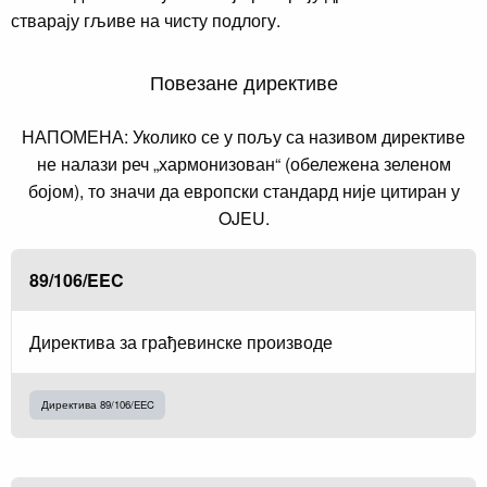
стварају гљиве на чисту подлогу.
Повезане директиве
НАПОМЕНА: Уколико се у пољу са називом директиве
не налази реч „хармонизован“ (обележена зеленом
бојом), то значи да европски стандард није цитиран у
OJEU.
89/106/EEC
Директива за грађевинске производе
Директива 89/106/EEC