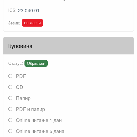
23.040.01
ICS:
енглески
Језик:
Куповина
Статус:
Објављен
PDF
CD
Папир
PDF и папир
Online читање 1 дан
Online читање 5 дана