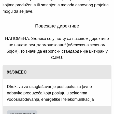
kojima produženja ili smanjenja metoda osnovnog projekta
mogu da se jave.
Повезане директиве
НАПОМЕНА: Уколико се у пољу са називом директиве
не налази реч „хармонизован“ (обележена зеленом
бојом), то значи да европски стандард није цитиран у
OJEU.
93/38/EEC
Direktiva za usaglašavanje postupaka za javne
nabavke preduzeća koja posluju u sektorima
vodosnabdevanja, energetike i telekomunikacija
Директива 93/38/EEC