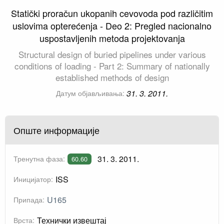
Statički proračun ukopanih cevovoda pod različitim
uslovima opterećenja - Deo 2: Pregled nacionalno
uspostavljenih metoda projektovanja
Structural design of buried pipelines under various
conditions of loading - Part 2: Summary of nationally
established methods of design
31. 3. 2011.
Датум објављивања:
Опште информације
31. 3. 2011.
Тренутна фаза:
60.60
ISS
Иницијатор:
U165
Припада:
Технички извештај
Врста: