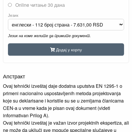
Online читање 30 дана
Језик
Језик на коме желите да примите документ.
Додај у корпу
Апстракт
Ovaj tehnićki izveštaj daje dodatna uputstva EN 1295-1 o
primeni nacionalno uspostavljenih metoda projektovanja
koje su deklarisane i koristile su se u zemljama članicama
CEN-a u vreme kada je pisan ovaj dokument (videti
informativan Prilog A).
Ovaj tehnički izveštaj je važan izvor projektnih ekspertiza, ali
ne može da uključi sve moguće specijalne slučajeve u