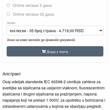
Online читање 5 дана
Online читање 30 дана
Језик
Језик на коме желите да примите документ.
Додај у корпу
Апстракт
Ovaj odeljak standarda IEC 60598-2 utvrđuje zahteve za
svetiljke sa sijalicama sa usijanim vlaknom, fluorescentnim
sijalicama i drugim sijalicama sa pražnjenjem, napona
napajanja koji ne prelazi 1 000V, za upotrebu u bolnicama i
zdravstvenim ustanovama u kojima se obavljaju pregledi,