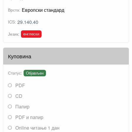
Европски стандард
Врста:
29.140.40
ICS:
енглески
Језик:
Куповина
Статус:
Објављен
PDF
CD
Папир
PDF и папир
Online читање 1 дан