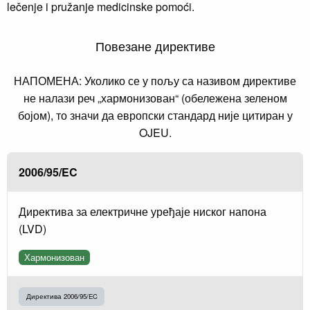
lečenje i pružanje medicinske pomoći.
Повезане директиве
НАПОМЕНА: Уколико се у пољу са називом директиве
не налази реч „хармонизован“ (обележена зеленом
бојом), то значи да европски стандард није цитиран у
OJEU.
2006/95/EC
Директива за електричне уређаје ниског напона
(LVD)
Хармонизован
Директива 2006/95/EC