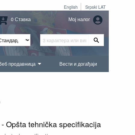
English
Srpski LAT
0 Ставка
Мој налог
Веб продавница
Вести и догађаји
0
- Opšta tehnička specifikacija