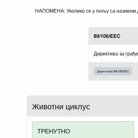
НАПОМЕНА: Уколико се у пољу са називом ди
89/106/EEC
Директива за грађ
Директива 89/106/EEC
Животни циклус
ТРЕНУТНО