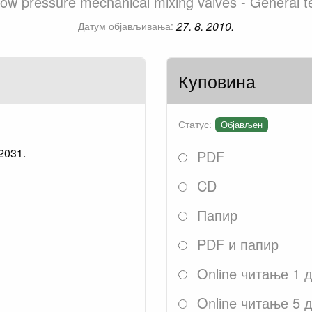
ow pressure mechanical mixing valves - General te
27. 8. 2010.
Датум објављивања:
Куповина
Статус:
Објављен
 2031.
PDF
CD
Папир
PDF и папир
Online читање 1 
Online читање 5 