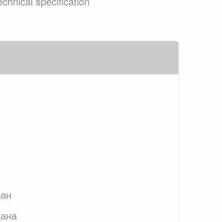
chnical specification
дан
дана