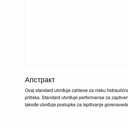
Апстракт
Ovaj standard utvrđuje zahteve za nisku hidrauli
pritiska. Standard utvrđuje performanse za zaptive
takođe utvrđuje postupke za ispitivanje gorenavede