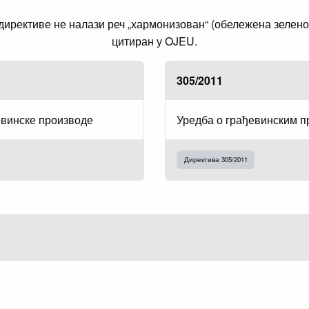
рективе не налази реч „хармонизован“ (обележена зеленом 
цитиран у OJEU.
305/2011
евинске производе
Уредба о грађевинским 
Директива 305/2011