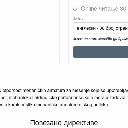
Online читање 30
Језик
Језик на коме желите да при
čnu otpornost mehaničkih armatura za mešenje koje se upotrebl
nost, mehaničke i hidrauličke performanse koje moraju zadovolji
nih karakteristika mehaničke armature niskog pritiska.
Повезане директиве