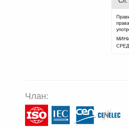
"Сл.
Прави
права
употр
МИНИ
СРЕ
Члан: