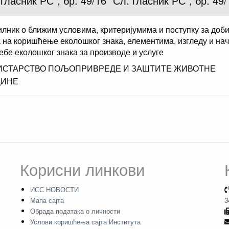
 гласник РС", бр. 49/16 "Сл. гласник РС", бр. 49/
лник о ближим условима, критеријумима и поступку за доб
 на коришћење еколошког знака, елементима, изгледу и на
ебе еколошког знака за производе и услуге
СТАРСТВО ПОЉОПРИВРЕДЕ И ЗАШТИТЕ ЖИВОТНЕ
ДИНЕ
Корисни линкови
ИСС НОВОСТИ
Мапа сајта
3
Обрада података о личности
Услови коришћења сајта Института