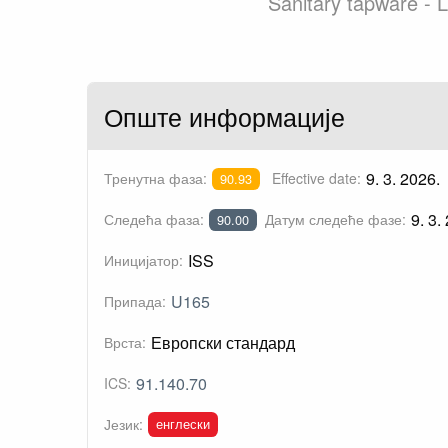
Sanitary tapware - L
Опште информације
9. 3. 2026.
Тренутна фаза:
Effective date:
90.93
9. 3.
Следећа фаза:
Датум следеће фазе:
90.00
ISS
Иницијатор:
U165
Припада:
Европски стандард
Врста:
91.140.70
ICS:
енглески
Језик: