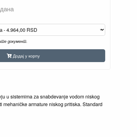
 дана
мите документ.
Додај у корпу
javju u sistemima za snabdevanje vodom niskog
ti mehaničke armature niskog pritiska. Standard