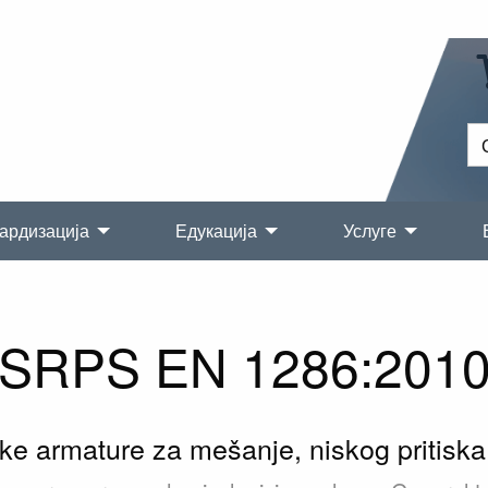
ардизација
Едукација
Услуге
SRPS EN 1286:201
e armature za mešanje, niskog pritiska 