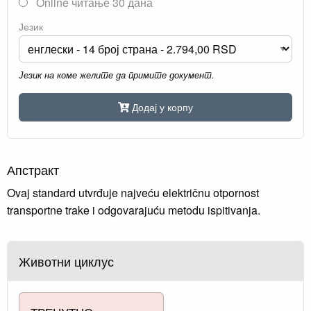
Online читање 30 дана
Језик
Језик на коме желите да примите документ.
Додај у корпу
Апстракт
Ovaj standard utvrđuje najveću električnu otpornost
transportne trake i odgovarajuću metodu ispitivanja.
Животни циклус