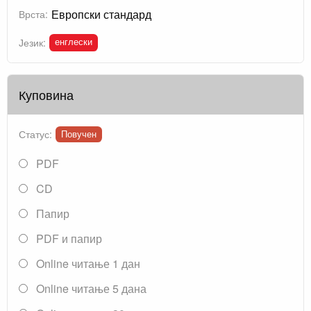
Европски стандард
Врста:
енглески
Језик:
Куповина
Статус:
Повучен
PDF
CD
Папир
PDF и папир
Online читање 1 дан
Online читање 5 дана