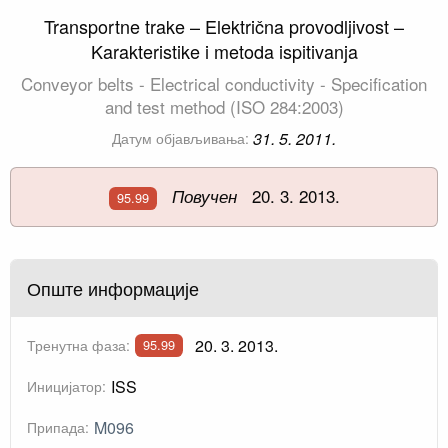
Transportne trake – Električna provodljivost –
Karakteristike i metoda ispitivanja
Conveyor belts - Electrical conductivity - Specification
and test method (ISO 284:2003)
31. 5. 2011.
Датум објављивања:
20. 3. 2013.
Повучен
95.99
Опште информације
20. 3. 2013.
Тренутна фаза:
95.99
ISS
Иницијатор:
M096
Припада: